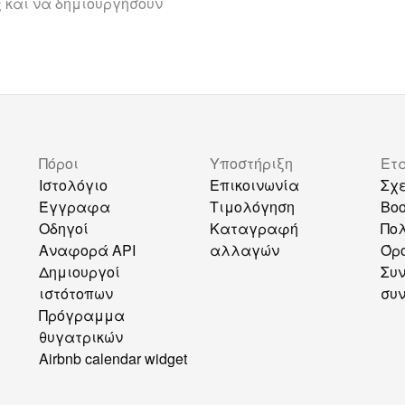
 και να δημιουργήσουν
Πόροι
Υποστήριξη
Ετ
Ιστολόγιο
Επικοινωνία
Σχε
Έγγραφα
Τιμολόγηση
Bo
Οδηγοί
Καταγραφή
Πολ
Αναφορά API
αλλαγών
Όρο
Δημιουργοί
Συ
ιστότοπων
συ
Πρόγραμμα
θυγατρικών
Airbnb calendar widget