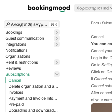
Χαρακτηριστικά
Docs
Subscr
Αναζήτηση εγγράφων
⌘K
Bookings
Cancel
Guest communication
You can can
Integrations
Notifications
Cancel your
Organizations
Log in the 
O
Rent & restrictions
Go to 
Setti
Reviews
Click on 
Can
Subscriptions
If 
Cancel su
Cancel
Cancel subs
Delete organization and account
Invoices
After cancel
Payment and invoice information
of your curre
Pre-paid
Upgrading and downgrading