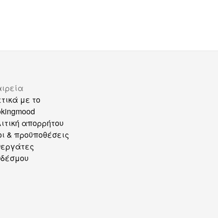
αιρεία
τικά με το
okingmood
ιτική απορρήτου
ι & προϋποθέσεις
νεργάτες
νδέσμου