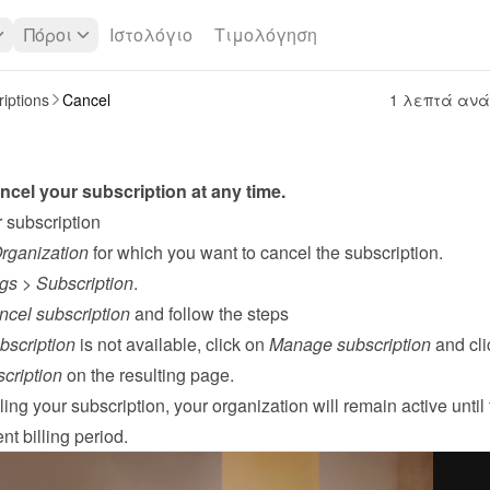
Πόροι
Ιστολόγιο
Τιμολόγηση
iptions
Cancel
1 λεπτά αν
cel your subscription at any time.
 subscription
rganization
 for which you want to cancel the subscription.
ngs
 > 
Subscription
.
cel subscription
 and follow the steps

bscription
 is not available, click on 
Manage subscription
cription
 on the resulting page.
ling your subscription, your organization will remain active until 
nt billing period.