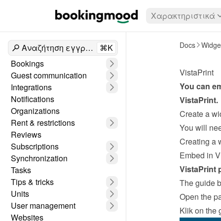
Χαρακτηριστικά
Docs
Widge
Αναζήτηση εγγράφων
⌘K
Bookings
VistaPrint
Guest communication
Integrations
Notifications
VistaPrint
.
Organizations
Create a wi
Rent & restrictions
Reviews
Creating a 
Subscriptions
Embed in Vi
Synchronization
VistaPrint 
Tasks
Tips & tricks
The guide be
Units
Open the p
User management
Klik on the 
Websites