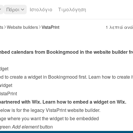
Πόροι
Ιστολόγιο
Τιμολόγηση
ts
Website builders
VistaPrint
1 λεπτά αν
dget
widget
staPrint
partnered with Wix. Learn how to 
embed a widget on Wix
.
low is for the legacy VistaPrint website builder.
age where you want the widget to be embedded
green 
Add element
 button