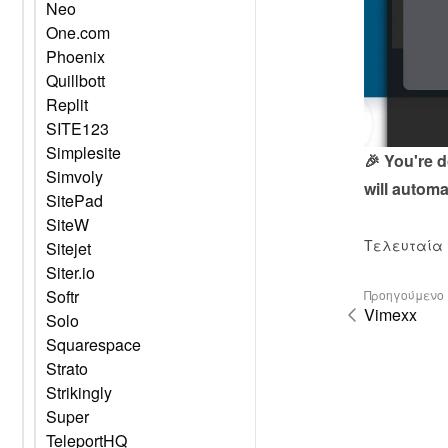
Neo
One.com
Phoenix
Quillbott
Replit
SITE123
Simplesite
🎉 You're 
Simvoly
will automa
SitePad
SiteW
Τελευταία τ
Sitejet
Siter.io
Softr
Προηγούμενο
Vimexx
Solo
Squarespace
Strato
Strikingly
Super
TeleportHQ