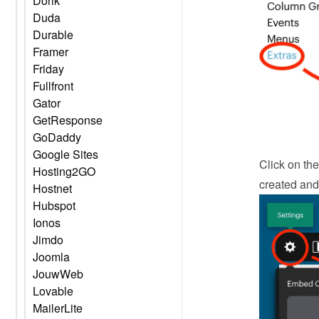
Dorik
Duda
Durable
Framer
Friday
Fullfront
Gator
GetResponse
GoDaddy
Google Sites
Click on the
Hosting2GO
created and 
Hostnet
Hubspot
Ionos
Jimdo
Joomla
JouwWeb
Lovable
MailerLite