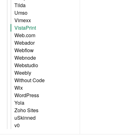
Tilda
Umso
Vimexx
VistaPrint
Web.com
Webador
Webflow
Webnode
Webstudio
Weebly
Without Code
Wix
WordPress
Yola
Zoho Sites
uSkinned
v0