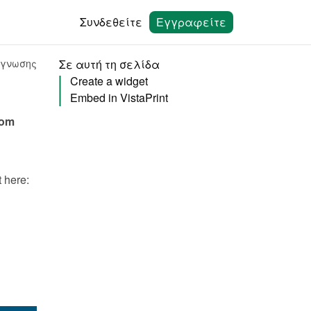
Συνδεθείτε
Εγγραφείτε
άγνωσης
Σε αυτή τη σελίδα
Create a widget
Embed in VistaPrint
You can embed calendars from Bookingmood in the website builder from 
You will need to create a widget in Bookingmood first. Learn how to create it here: 