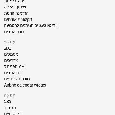
ניהול הזמנות
שיתוף פעולה
ההזמנה זורמת
תקשורת אורחים
ווידג&#39;טים הניתנים להטמעה
בונה אתרים
אֶמְצָעִי
בלוג
מסמכים
מדריכים
הפניה ל-API
בוני אתרים
תוכנית שותפים
Airbnb calendar widget
תְמִיכָה
מַגָע
תמחור
יומן שינויים