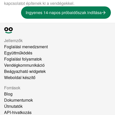
kapcsolatot építenek ki a vendégekkel.
Ingyenes 14-napos próbaidőszak indítása
Jellemzők
Foglalási menedzsment
Együttműködés
Foglalási folyamatok
Vendégkommunikáció
Beágyazható widgetek
Weboldal készítő
Források
Blog
Dokumentumok
Útmutatók
API-hivatkozás