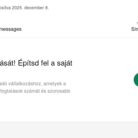
osítva 2025. december 8.
 messages
Sim
ását! Építsd fel a saját
adó vállalkozáshoz, amelyek a
 foglalások számát és szorosabb