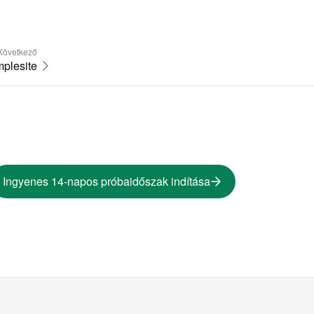
Következő
plesite
Ingyenes 14-napos próbaidőszak indítása