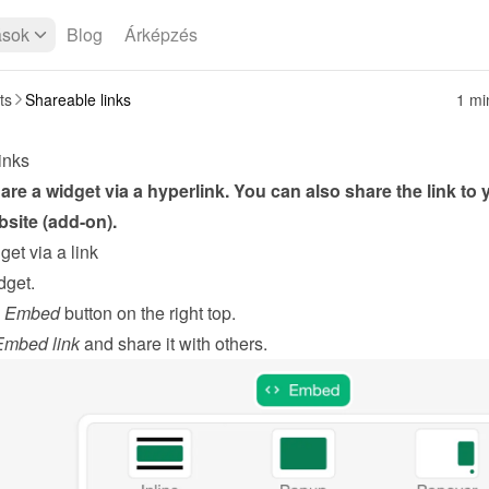
ások
Blog
Árképzés
ts
Shareable links
1 mi
inks
re a widget via a hyperlink. You can also share the link to y
site (add-on).
et via a link
dget
.
 
Embed
 button on the right top.
mbed link
 and share it with others.