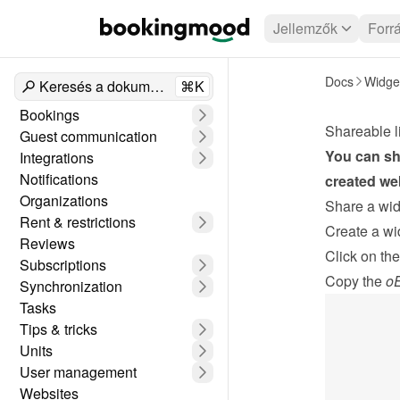
Jellemzők
Forr
Docs
Widge
Keresés a dokumentumokban
⌘K
Bookings
Shareable l
Guest communication
You can sha
Integrations
Notifications
created web
Organizations
Share a widg
Rent & restrictions
Create a wi
Reviews
Click on the
Subscriptions
Copy the 
oE
Synchronization
Tasks
Tips & tricks
Units
User management
Websites