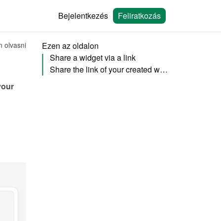
Bejelentkezés
Feliratkozás
n olvasni
Ezen az oldalon
Share a widget via a link
Share the link of your created website (add-on)
our 