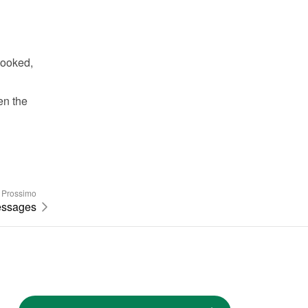
ooked, 
n the 
Prossimo
essages