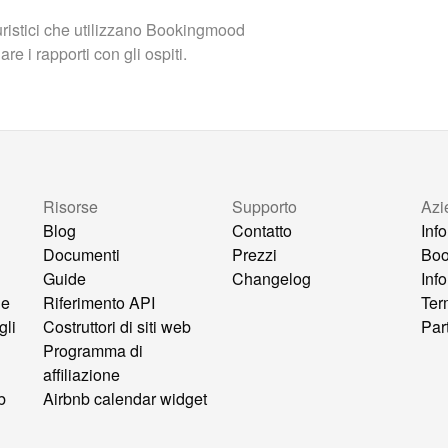
turistici che utilizzano Bookingmood
e i rapporti con gli ospiti.
Risorse
Supporto
Azi
Blog
Contatto
Inf
Documenti
Prezzi
Bo
Guide
Changelog
Inf
ne
Riferimento API
Ter
gli
Costruttori di siti web
Par
Programma di
affiliazione
b
Airbnb calendar widget