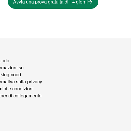
Avvia una prova gratuita di 14 giorni
enda
ormazioni su
okingmood
ormativa sulla privacy
mini e condizioni
tner di collegamento