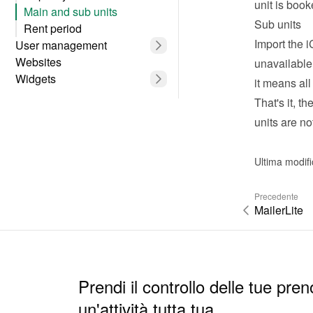
unit is boo
Main and sub units
Sub units
Rent period
Import the i
User management
Websites
unavailable
Widgets
it means all
That's it, t
units are no
Ultima modif
Precedente
MailerLite
Prendi il controllo delle tue pren
un'attività tutta tua.