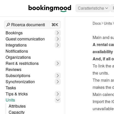
Caratteristiche
Docs
Units
Ricerca documenti
⌘K
Bookings
Main and su
Guest communication
A rental ca
Integrations
Notifications
availabilit
Organizations
And, if all
Rent & restrictions
To link the 
Reviews
the units.
Subscriptions
The main and
Synchronization
makes the d
Tasks
Tips & tricks
Main calen
Units
Import the i
Attributes
unavailable
Capacity