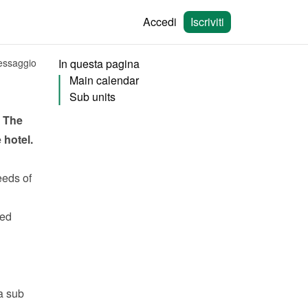
Accedi
Iscriviti
messaggio
In questa pagina
Main calendar
Sub units
 The 
hotel. 
eeds
 of 
ed 
 sub 