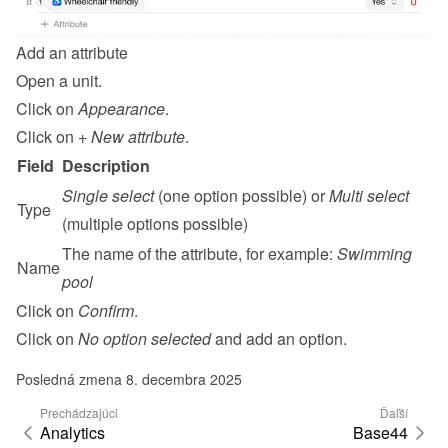
Add an attribute
Open a unit.
Click on 
Appearance
.
Click on 
+ New attribute
.
Field
Description
Single select
 (one option possible) or 
Multi select
Type
(multiple options possible)
The name of the attribute, for example: 
Swimming 
Name
pool
Click on 
Confirm
.
Click on 
No option selected
 and add an option.
Posledná zmena 8. decembra 2025
Prechádzajúci
Ďaľší
Analytics
Base44