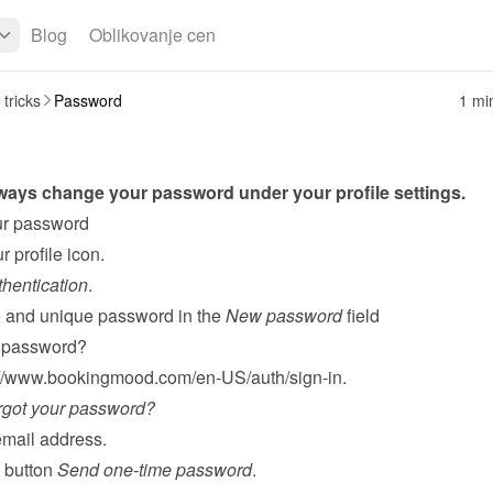
Blog
Oblikovanje cen
 tricks
Password
1 mi
ways change your password under your profile settings.
r password
r profile icon.
hentication
.
e and unique password in the 
New password
 field
r password?
://www.bookingmood.com/en-US/auth/sign-in
.
rgot your password?
email address.
 button 
Send one-time password
.