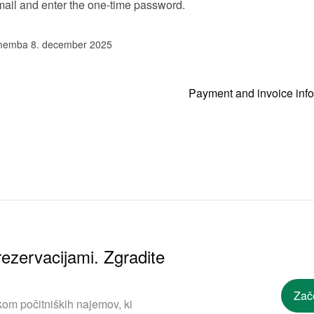
ail and enter the one-time password.
memba 8. december 2025
Payment and invoice inf
ezervacijami. Zgradite
Zač
om počitniških najemov, ki