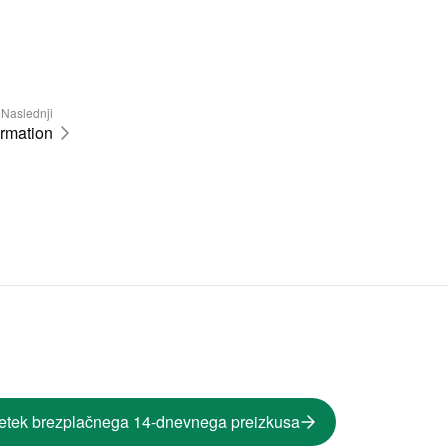
Naslednji
ormation
etek brezplačnega 14-dnevnega preizkusa