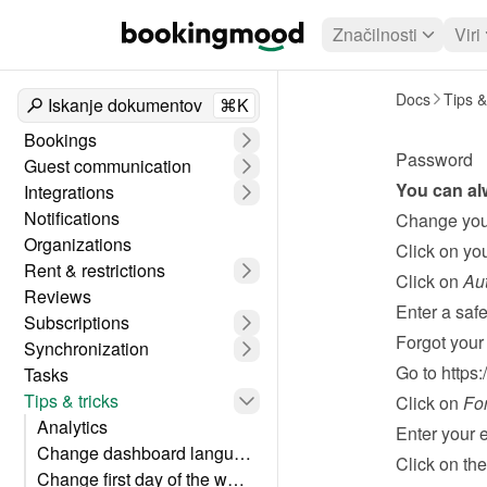
Značilnosti
Viri
Docs
Tips &
Iskanje dokumentov
⌘K
Bookings
Password
Guest communication
You can al
Integrations
Notifications
Change you
Organizations
Click on you
Rent & restrictions
Click on 
Aut
Reviews
Enter a saf
Subscriptions
Forgot you
Synchronization
Go to 
https
Tasks
Tips & tricks
Click on 
Fo
Analytics
Enter your 
Change dashboard language
Click on the
Change first day of the week