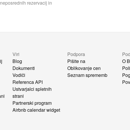
neposrednih rezervacij in
Viri
Podpora
Pod
ij
Blog
Pišite na
O B
Dokumenti
Oblikovanje cen
Pol
Vodiči
Seznam sprememb
Pog
i
Referenca API
Pov
Ustvarjalci spletnih
ani
strani
Partnerski program
Airbnb calendar widget