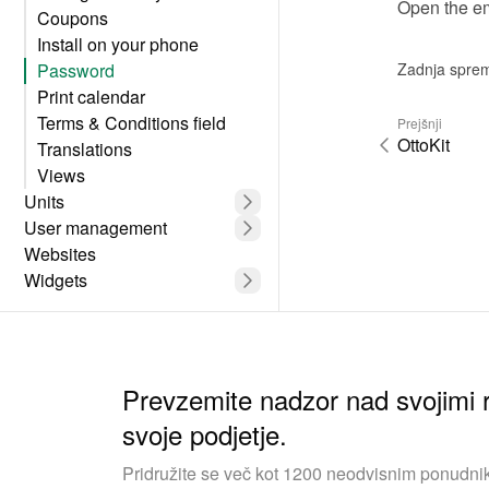
Open the em
Coupons
Install on your phone
Password
Zadnja spre
Print calendar
Terms & Conditions field
Prejšnji
OttoKit
Translations
Views
Units
User management
Websites
Widgets
Prevzemite nadzor nad svojimi r
svoje podjetje.
Pridružite se več kot 1200 neodvisnim ponudnik