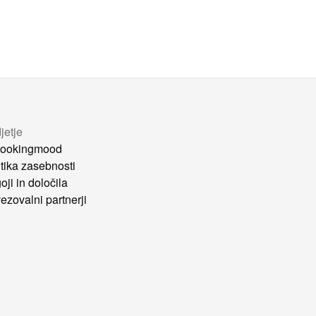
jetje
ookingmood
itika zasebnosti
oji in določila
ezovalni partnerji