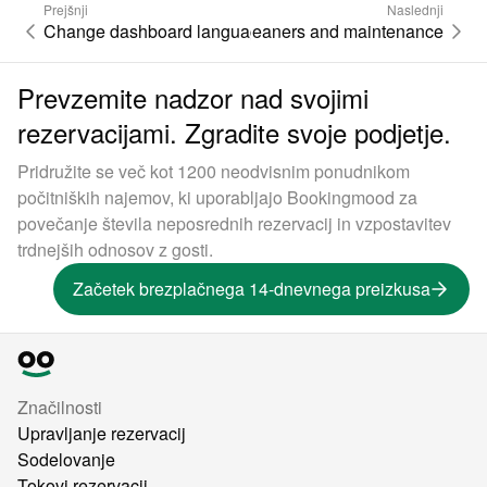
Prejšnji
Naslednji
Change dashboard language
Cleaners and maintenance
Prevzemite nadzor nad svojimi
rezervacijami. Zgradite svoje podjetje.
Pridružite se več kot 1200 neodvisnim ponudnikom
počitniških najemov, ki uporabljajo Bookingmood za
povečanje števila neposrednih rezervacij in vzpostavitev
trdnejših odnosov z gosti.
Začetek brezplačnega 14-dnevnega preizkusa
Značilnosti
Upravljanje rezervacij
Sodelovanje
Tokovi rezervacij