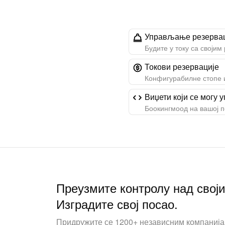
Управљање резерва
Будите у току са својим
Токови резервације
Конфигурабилне стопе 
Виџети који се могу 
Боокингмоод на вашој по
Преузмите контролу над свој
Изградите свој посао.
Придружите се 1200+ независним компаниј