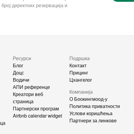
 број директних резервација и
Ресурси
Подршка
Блог
Контакт
Доцс
Прицинг
Водичи
Цхангелог
е
АПИ референце
Компанија
Креатори веб
О Боокингмоод-у
страница
Политика приватности
Партнерски програм
Услови коришћења
Airbnb calendar widget
Партнери за линкове
ица