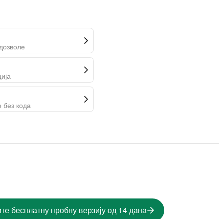
 дозволе
ција
 без кода
те бесплатну пробну верзију од 14 дана