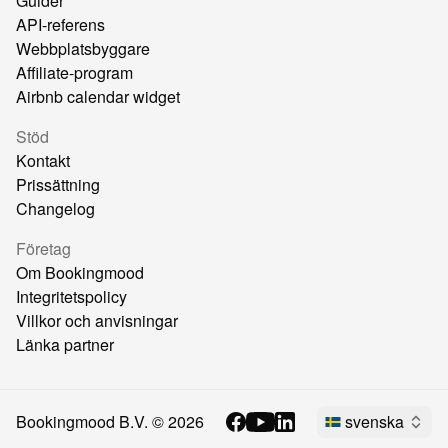
Guider
API-referens
Webbplatsbyggare
Affiliate-program
Airbnb calendar widget
Stöd
Kontakt
Prissättning
Changelog
Företag
Om Bookingmood
Integritetspolicy
Villkor och anvisningar
Länka partner
Bookingmood B.V. ©
2026
svenska