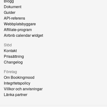
Blogg
Dokument
Guider
API-referens
Webbplatsbyggare
Affiliate-program
Airbnb calendar widget
Stöd
Kontakt
Prissättning
Changelog
Företag
Om Bookingmood
Integritetspolicy
Villkor och anvisningar
Länka partner