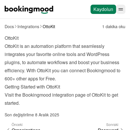
Kaydolun
Docs
Integrations
OttoKit
1 dakika oku
OttoKit
OttoKit
 is an automation platform that seamlessly 
integrates your favorite online tools and WordPress 
plugins, to automate workflows and boost your business 
efficiency. With OttoKit you can connect Bookingmood to 
600+ other apps for Free.
Getting Started with OttoKit
Visit the Bookingmood 
integration page
 of OttoKit to get 
started.
Son değiştirilme 8 Aralık 2025
Önceki
Sonraki