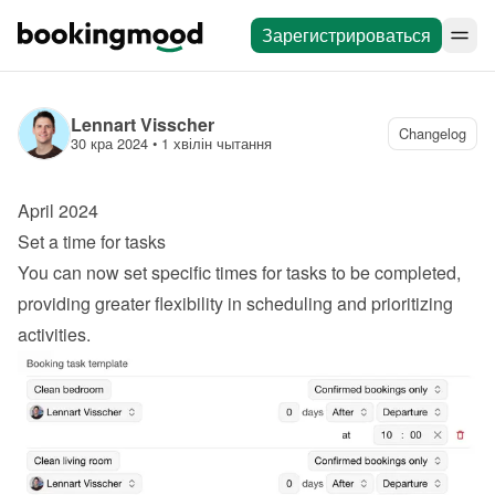
Зарегистрироваться
Lennart Visscher
Changelog
30 кра 2024
 • 
1 хвілін чытання
April 2024
Set a time for tasks
You can now set specific times for tasks to be completed, 
providing greater flexibility in scheduling and prioritizing 
activities.