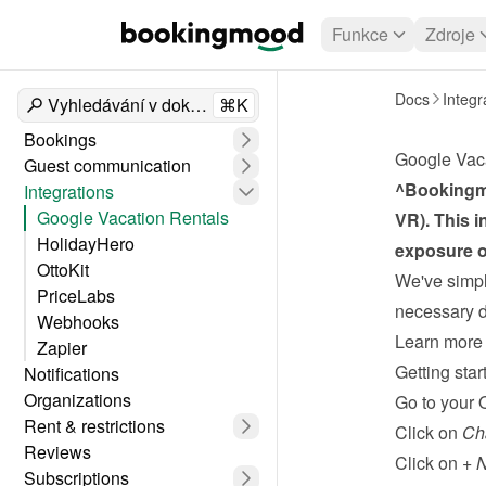
Funkce
Zdroje
Docs
Integr
Vyhledávání v dokumentech
⌘K
Bookings
Google Vac
Guest communication
^Bookingmo
Integrations
Google Vacation Rentals
VR). This i
HolidayHero
exposure o
OttoKit
We've simpli
PriceLabs
necessary da
Webhooks
Learn more 
Zapier
Getting star
Notifications
Organizations
Go to your 
Rent & restrictions
Click on 
Ch
Reviews
Click on 
+ 
Subscriptions