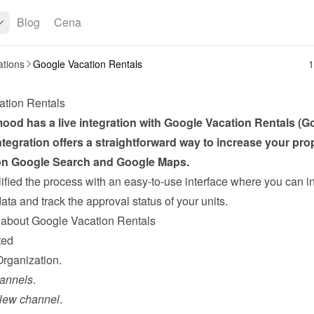
Blog
Cena
ations
Google Vacation Rentals
1
ation Rentals
od has a live integration with Google Vacation Rentals (Go
ntegration offers a straightforward way to increase your prop
n Google Search and Google Maps.
fied the process with an easy-to-use interface where you can in
ta and track the approval status of your units.
about Google Vacation Rentals
ted
Organization.
annels
.
New channel
.