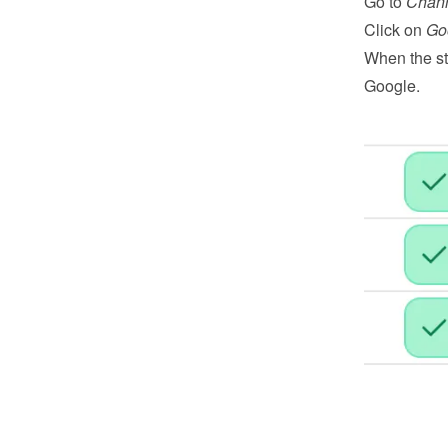
Go to 
Chan
Click on 
Go
When the st
Google.