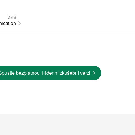
Další
ication
Spusťte bezplatnou 14denní zkušební verzi