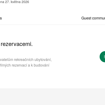
na 27. května 2026
s
Guest commun
 rezervacemi.
ovatelům rekreačních ubytování,
římých rezervací a k budování