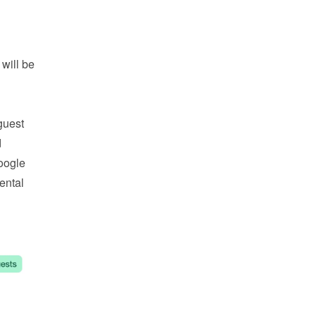
ill be 
uest 
 and 
oogle 
ntal 