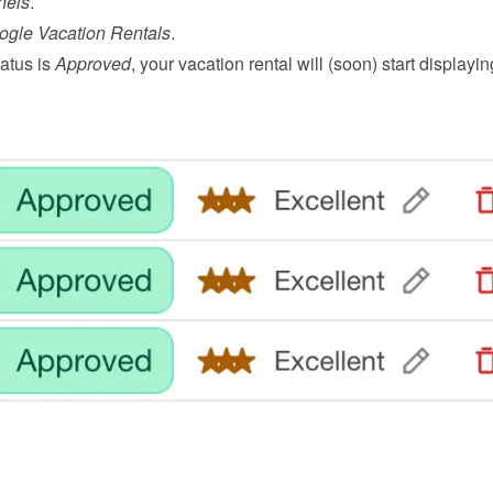
nels
.
ogle Vacation Rentals
.
atus is 
Approved
, your vacation rental will (soon) start displayin