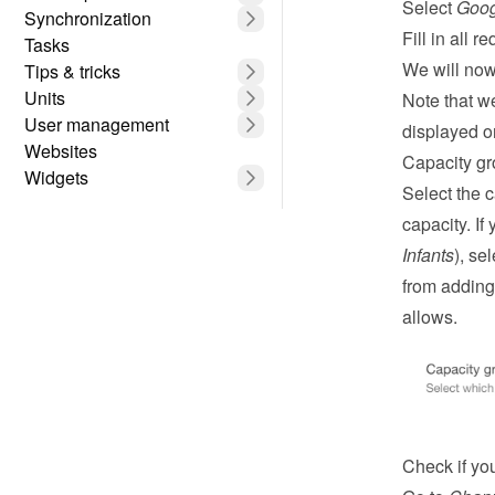
Select 
Goog
Synchronization
Fill in all re
Tasks
We will now 
Tips & tricks
Units
Note that w
User management
displayed o
Websites
Capacity g
Widgets
Select the 
capacity. If
Infants
), se
from adding 
allows.
Check if you