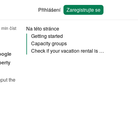
Přihlášení
Zaregistrujte se
 min číst
Na této stránce
Getting started
Capacity groups
Check if your vacation rental is published
ogle 
erty 
put the 