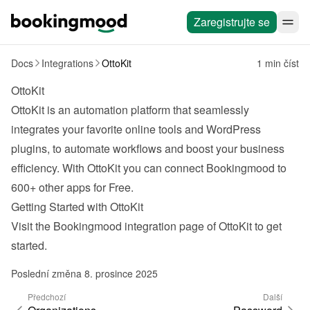
Zaregistrujte se
Docs
Integrations
OttoKit
1 min číst
OttoKit
OttoKit
 is an automation platform that seamlessly 
integrates your favorite online tools and WordPress 
plugins, to automate workflows and boost your business 
efficiency. With OttoKit you can connect Bookingmood to 
600+ other apps for Free.
Getting Started with OttoKit
Visit the Bookingmood 
integration page
 of OttoKit to get 
started.
Poslední změna 8. prosince 2025
Předchozí
Další