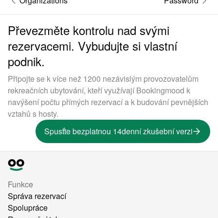
Organizations
Password
Převezměte kontrolu nad svými
rezervacemi. Vybudujte si vlastní
podnik.
Připojte se k více než 1200 nezávislým provozovatelům
rekreačních ubytování, kteří využívají Bookingmood k
navýšení počtu přímých rezervací a k budování pevnějších
vztahů s hosty.
Spusťte bezplatnou 14denní zkušební verzi
Funkce
Správa rezervací
Spolupráce