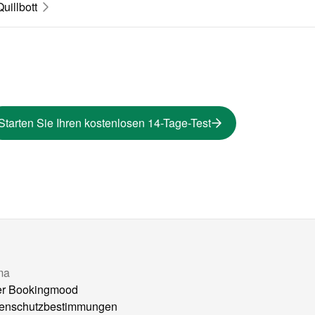
Quillbott
Starten Sie Ihren kostenlosen 14-Tage-Test
ma
r Bookingmood
enschutzbestimmungen