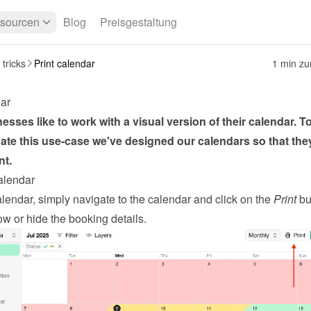
sourcen
Blog
Preisgestaltung
 tricks
Print calendar
1 min z
dar
sses like to work with a visual version of their calendar. To
e this use-case we've designed our calendars so that they
nt.
calendar
alendar, simply navigate to the calendar and click on the 
Print
 bu
w or hide the booking details.