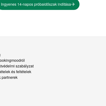
Ingyenes 14-napos próbaidőszak indítása
g
ookingmoodról
tvédelmi szabályzat
ételek és feltételek
k partnerek