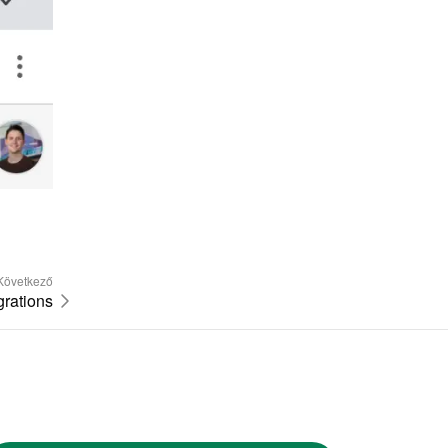
Következő
grations