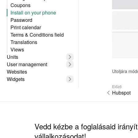
Coupons
Install on your phone
Password
Print calendar
Terms & Conditions field
Translations
Views
Units
User management
Utoljára mód
Websites
Widgets
Előző
Hubspot
Vedd kézbe a foglalásaid irányít
vállalkozásodat!