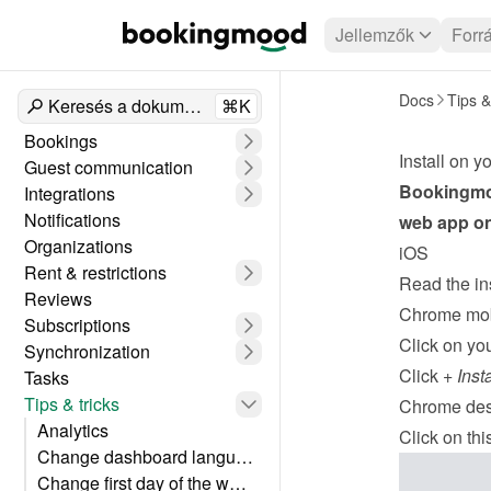
Jellemzők
Forr
Docs
Tips &
Keresés a dokumentumokban
⌘K
Bookings
Install on 
Guest communication
Bookingmoo
Integrations
Notifications
web app on
Organizations
iOS
Rent & restrictions
Read the in
Reviews
Chrome mob
Subscriptions
Click on you
Synchronization
Click 
+ Inst
Tasks
Tips & tricks
Chrome des
Analytics
Click on thi
Change dashboard language
Change first day of the week