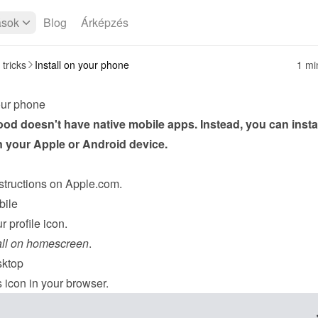
ások
Blog
Árképzés
 tricks
Install on your phone
1 mi
your phone
d doesn't have native mobile apps. Instead, you can install
 your Apple or Android device.
structions
 on Apple.com.
ile
r profile icon.
all on homescreen
.
ktop
s icon in your browser.