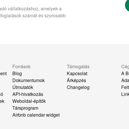
adó vállalkozáshoz, amelyek a
 foglalások számát és szorosabb
Források
Támogatás
Cé
ent
Blog
Kapcsolat
A B
Dokumentumok
Árképzés
Ada
k
Útmutatók
Changelog
Felt
ió
API-hivatkozás
Lin
ek
Weboldal-építők
Társprogram
Airbnb calendar widget