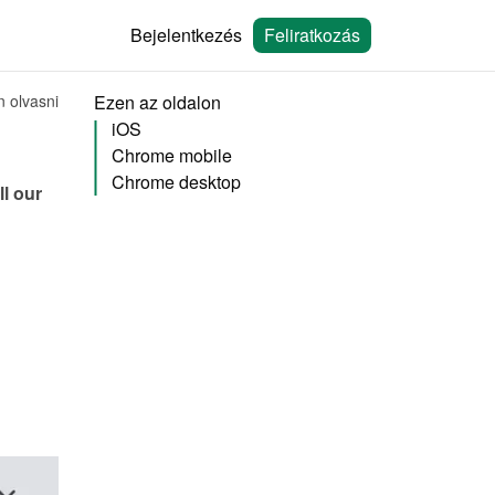
Bejelentkezés
Feliratkozás
n olvasni
Ezen az oldalon
iOS
Chrome mobile
Chrome desktop
 our 