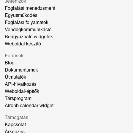
Jellemzők
Foglalási menedzsment
Együttműködés
Foglalási folyamatok
Vendégkommunikáció
Beágyazható widgetek
Weboldal készítő
Források
Blog
Dokumentumok
Útmutatók
API-hivatkozás
Weboldal-építők
Társprogram
Airbnb calendar widget
Támogatás
Kapcsolat
Árképzés