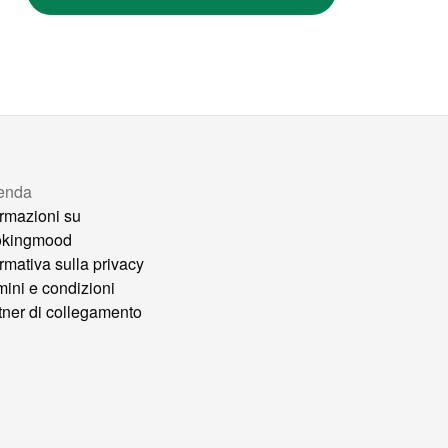
enda
ormazioni su
okingmood
ormativa sulla privacy
mini e condizioni
tner di collegamento