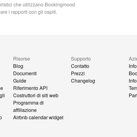
turistici che utilizzano Bookingmood
e i rapporti con gli ospiti.
Risorse
Supporto
Azi
Blog
Contatto
Inf
Documenti
Prezzi
Bo
Guide
Changelog
Inf
ne
Riferimento API
Ter
gli
Costruttori di siti web
Par
Programma di
affiliazione
b
Airbnb calendar widget