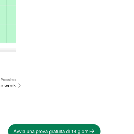
Prossimo
the week
Avvia una prova gratuita di 14 giorni