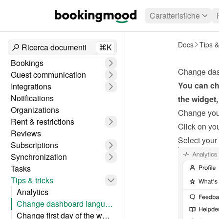
Caratteristiche
Docs
Tips &
Ricerca documenti
⌘K
Bookings
Change das
Guest communication
You can ch
Integrations
Notifications
the widget,
Organizations
Change you
Rent & restrictions
Click on you
Reviews
Select your
Subscriptions
Synchronization
Tasks
Tips & tricks
Analytics
Change dashboard language
Change first day of the week