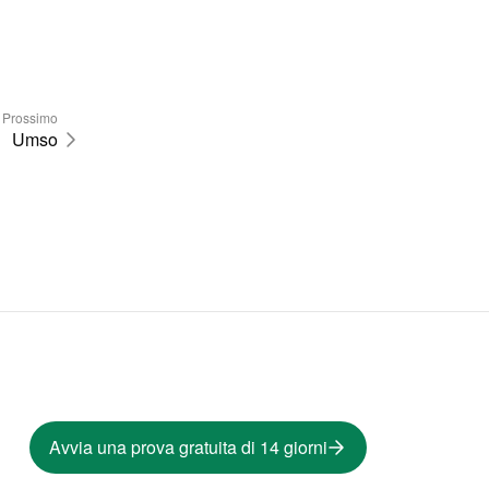
Prossimo
Umso
Avvia una prova gratuita di 14 giorni