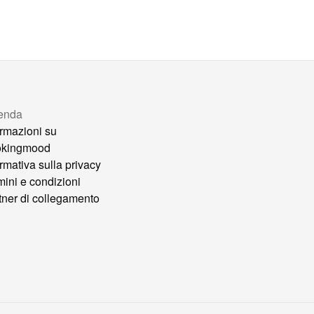
enda
ormazioni su
okingmood
ormativa sulla privacy
mini e condizioni
tner di collegamento