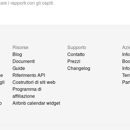
e i rapporti con gli ospiti.
Risorse
Supporto
Azi
Blog
Contatto
Inf
Documenti
Prezzi
Bo
Guide
Changelog
Inf
ne
Riferimento API
Ter
gli
Costruttori di siti web
Par
Programma di
affiliazione
b
Airbnb calendar widget