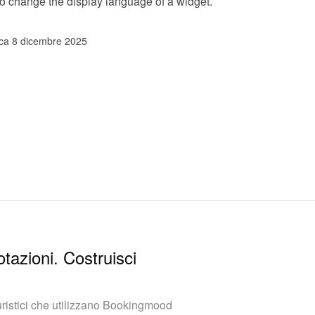
o 
change the display language of a widget
.
ica 8 dicembre 2025
otazioni. Costruisci
turistici che utilizzano Bookingmood