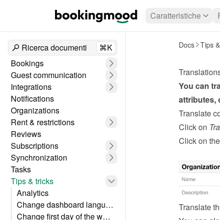
Caratteristiche
Docs
Tips &
Ricerca documenti
⌘K
Bookings
Translation
Guest communication
You can tra
Integrations
Notifications
attributes,
Organizations
Translate c
Rent & restrictions
Click on 
Tra
Reviews
Click on the
Subscriptions
Synchronization
Tasks
Tips & tricks
Analytics
Change dashboard language
Translate th
Change first day of the week