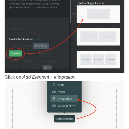
Click on 
Add Element
 > 
Integration
.