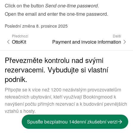
Click on the button 
Send one-time password
.
Open the email and enter the one-time password.
Poslední změna 8. prosince 2025
Předchozí
Další
OttoKit
Payment and invoice information
Převezměte kontrolu nad svými
rezervacemi. Vybudujte si vlastní
podnik.
Připojte se k více než 1200 nezávislým provozovatelům
rekreačních ubytování, kteří využívají Bookingmood k
navýšení počtu přímých rezervací a k budování pevnějších
vztahů s hosty.
Spusťte bezplatnou 14denní zkušební verzi