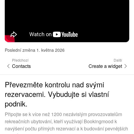
Poslední změna 1. května 2026
Předchozí
Další
Contacts
Create a widget
Převezměte kontrolu nad svými
rezervacemi. Vybudujte si vlastní
podnik.
Připojte se k více než 1200 nezávislým provozovatelům
rekreačních ubytování, kteří využívají Bookingmood k
navýšení počtu přímých rezervací a k budování pevnějších