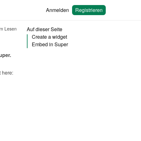
Anmelden
Registrieren
um Lesen
Auf dieser Seite
Create a widget
Embed in Super
uper
.
You will need to create a widget in Bookingmood first. Learn how to create it here: 