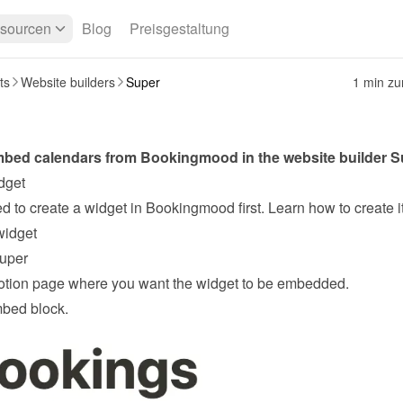
sourcen
Blog
Preisgestaltung
ts
Website builders
Super
1 min z
bed calendars from Bookingmood in the website builder 
S
dget
widget
uper
tion page where you want the widget to be embedded.
mbed block.