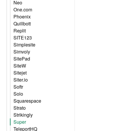
Neo
One.com
Phoenix
Quillbott
Replit
SITE123
Simplesite
Simvoly
SitePad
SiteW
Sitejet
Siter.io
Softr
Solo
Squarespace
Strato
Strikingly
Super
TeleportHQ