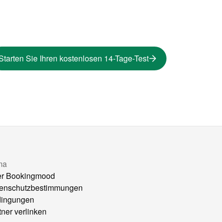
Starten Sie Ihren kostenlosen 14-Tage-Test
ma
r Bookingmood
enschutzbestimmungen
ingungen
tner verlinken