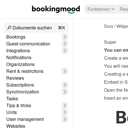
Funktionen
Res
Docs
Widge
Dokumente suchen
⌘K
Bookings
Super
Guest communication
You can em
Integrations
Notifications
Create a wi
Organizations
Rent & restrictions
Creating a 
Reviews
Embed in S
Subscriptions
Open the No
Synchronization
Insert an e
Tasks
Tips & tricks
Units
User management
Websites