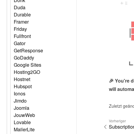
Dorik
Duda
Durable
Framer
Friday
Fullfront
Gator
GetResponse
GoDaddy
Google Sites
Hosting2GO
Hostnet
🎉 You're 
Hubspot
will automa
Ionos
Jimdo
Zuletzt geän
Joomla
JouwWeb
Vorheriger
Lovable
Subscriptio
MailerLite