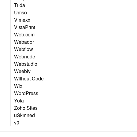
Tilda
Umso
Vimexx
VistaPrint
Web.com
Webador
Webflow
Webnode
Webstudio
Weebly
Without Code
Wix
WordPress
Yola
Zoho Sites
uSkinned
v0