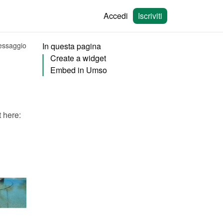
Accedi
Iscriviti
messaggio
In questa pagina
Create a widget
Embed in Umso
You will need to create a widget in Bookingmood first. Learn how to create it here: 