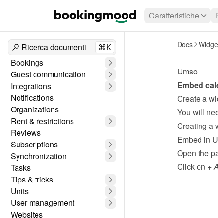
Caratteristiche
Docs
Widge
Ricerca documenti
⌘K
Bookings
Umso
Guest communication
Embed cale
Integrations
Notifications
Create a wi
Organizations
Rent & restrictions
Creating a 
Reviews
Embed in 
Subscriptions
Open the pa
Synchronization
Click on 
+ 
Tasks
Tips & tricks
Units
User management
Websites