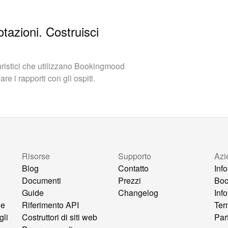
otazioni. Costruisci
turistici che utilizzano Bookingmood
e i rapporti con gli ospiti.
Risorse
Supporto
Azi
Blog
Contatto
Inf
Documenti
Prezzi
Bo
Guide
Changelog
Inf
ne
Riferimento API
Ter
gli
Costruttori di siti web
Par