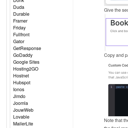
Dorik
Duda
Give the sec
Durable
Framer
Friday
Fullfront
Gator
GetResponse
Copy and pa
GoDaddy
Google Sites
Hosting2GO
Hostnet
Hubspot
Ionos
Jimdo
Joomla
JouwWeb
Lovable
Note that th
MailerLite