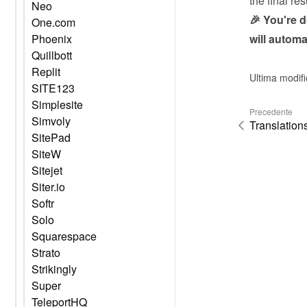
the final res
Neo
🎉 You're 
One.com
will automa
Phoenix
Quillbott
Replit
Ultima modif
SITE123
Simplesite
Precedente
Simvoly
Translation
SitePad
SiteW
Sitejet
Siter.io
Softr
Solo
Squarespace
Strato
Strikingly
Super
TeleportHQ