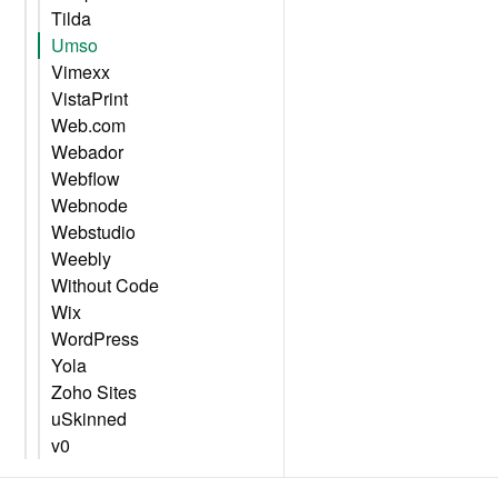
Tilda
Umso
Vimexx
VistaPrint
Web.com
Webador
Webflow
Webnode
Webstudio
Weebly
Without Code
Wix
WordPress
Yola
Zoho Sites
uSkinned
v0