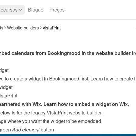
ecursos
Blogue
Preços
ts
Website builders
VistaPrint
dget
widget
staPrint
partnered with Wix. Learn how to 
embed a widget on Wix
.
low is for the legacy VistaPrint website builder.
age where you want the widget to be embedded
green 
Add element
 button