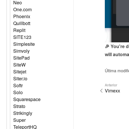
Neo
One.com
Phoenix
Quillbott
Replit
SITE123
Simplesite
🎉 You're 
Simvoly
will automa
SitePad
SiteW
Última modif
Sitejet
Siter.io
Softr
Anterior
Vimexx
Solo
Squarespace
Strato
Strikingly
Super
TeleportHQ