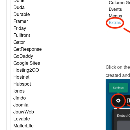
Dorik
Duda
Durable
Framer
Friday
Fullfront
Gator
GetResponse
GoDaddy
Google Sites
Click on the
Hosting2GO
created and 
Hostnet
Hubspot
Ionos
Jimdo
Joomla
JouwWeb
Lovable
MailerLite