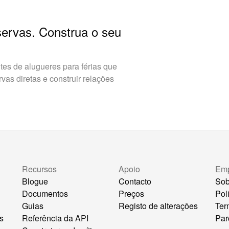
servas. Construa o seu
es de alugueres para férias que
as diretas e construir relações
Recursos
Apoio
Em
Blogue
Contacto
Sob
Documentos
Preços
Pol
Guias
Registo de alterações
Ter
s
Referência da API
Par