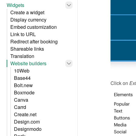
Widgets
Create a widget
Display currency
Embed customization
Link to URL
Redirect after booking
Shareable links
Translation
Website builders
10Web
Base44
Click on 
Ext
Bolt.new
Boxmode
Canva
Carrd
Create.net
Design.com
Designmodo