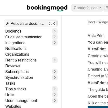
Caraterísticas
R
Docs
Widge
Pesquisar documentos
⌘K
Bookings
VistaPrint
Guest communication
Integrations
Notifications
VistaPrint
.
Organizations
Create a wi
Rent & restrictions
Reviews
Creating a 
Subscriptions
Embed in Vi
Synchronization
VistaPrint 
Tasks
Tips & tricks
The guide be
Units
Open the p
User management
Klik on the 
Websites