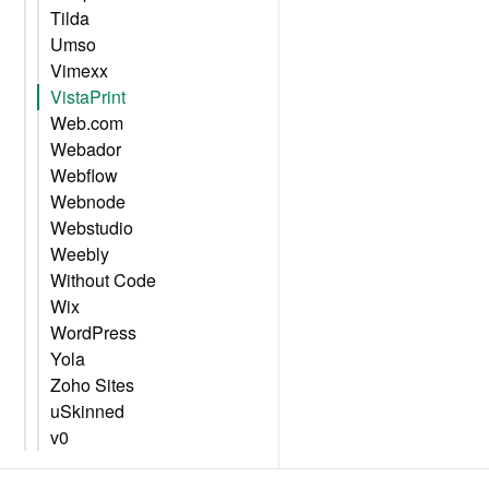
Tilda
Umso
Vimexx
VistaPrint
Web.com
Webador
Webflow
Webnode
Webstudio
Weebly
Without Code
Wix
WordPress
Yola
Zoho Sites
uSkinned
v0