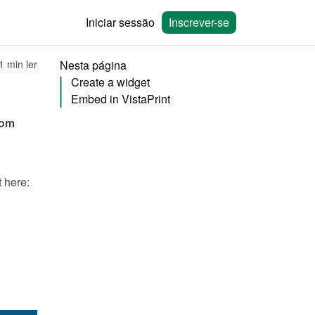
Iniciar sessão
Inscrever-se
1 min ler
Nesta página
Create a widget
Embed in VistaPrint
You can embed calendars from Bookingmood in the website builder from 
You will need to create a widget in Bookingmood first. Learn how to create it here: 