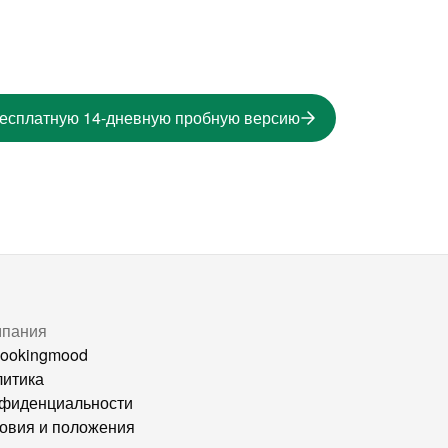
бесплатную 14-дневную пробную версию
мпания
ookingmood
итика
фиденциальности
овия и положения