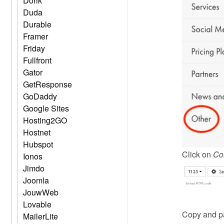
Dorik
Duda
Durable
Framer
Friday
Fullfront
Gator
GetResponse
GoDaddy
Google Sites
Hosting2GO
Hostnet
Hubspot
Click on 
Co
Ionos
Jimdo
Joomla
JouwWeb
Lovable
Copy and pa
MailerLite