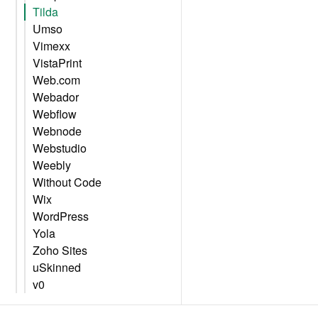
Tilda
Umso
Vimexx
VistaPrint
Web.com
Webador
Webflow
Webnode
Webstudio
Weebly
Without Code
Wix
WordPress
Yola
Zoho Sites
uSkinned
v0