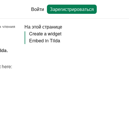
Войти
Зарегистрироваться
н чтения
На этой странице
Create a widget
Embed in Tilda
ilda
.
You will need to create a widget in Bookingmood first. Learn how to create it here: 