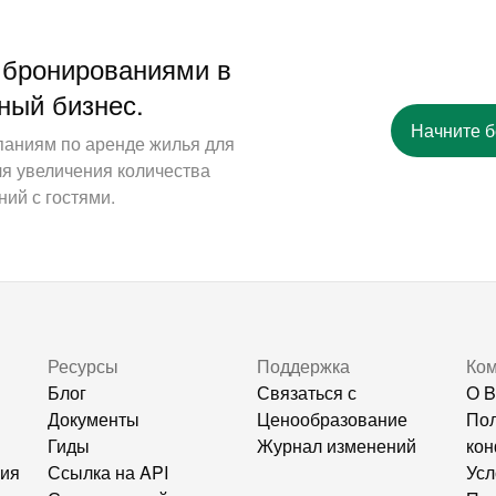
 бронированиями в
ный бизнес.
Начните 
паниям по аренде жилья для
ля увеличения количества
ий с гостями.
Ресурсы
Поддержка
Ко
Блог
Связаться с
О B
Документы
Ценообразование
Пол
Гиды
Журнал изменений
кон
ния
Ссылка на API
Усл