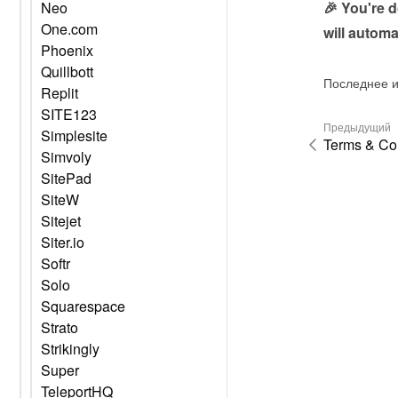
🎉 You're 
Neo
One.com
will automa
Phoenix
Quillbott
Последнее и
Replit
SITE123
Предыдущий
Simplesite
Terms & Con
Simvoly
SitePad
SiteW
Sitejet
Siter.io
Softr
Solo
Squarespace
Strato
Strikingly
Super
TeleportHQ