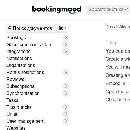
Характеристики
Docs
Widge
Поиск документов
⌘K
Bookings
Tilda
Guest communication
You can em
Integrations
Notifications
Create a wi
Organizations
Rent & restrictions
Creating a 
Reviews
Embed in T
Subscriptions
Open the p
Synchronization
Click on the
Tasks
Tips & tricks
Units
User management
Websites