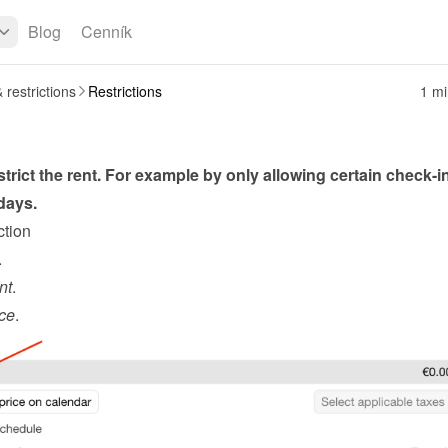
Blog
Cenník
 restrictions
Restrictions
1 mi
trict the rent. For example by only allowing certain check-in
days.
ction
.
nt
.
ce
.