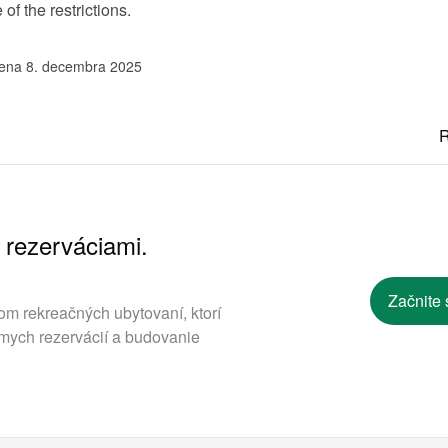
f the restrictions.
ena 8. decembra 2025
R
 rezerváciami.
.
Začnite 
om rekreačných ubytovaní, ktorí
mych rezervácií a budovanie