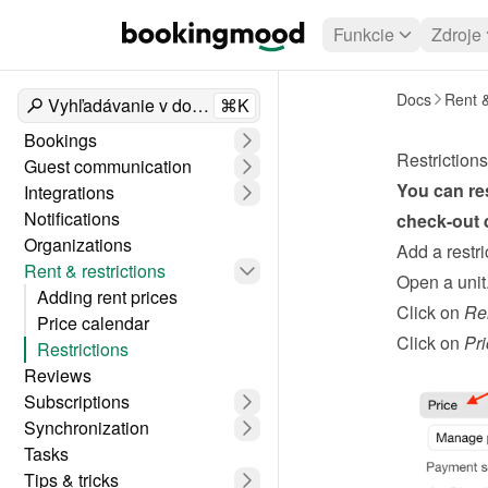
Funkcie
Zdroje
Docs
Rent &
Vyhľadávanie v dokumentoch
⌘K
Bookings
Restrictions
Guest communication
You can res
Integrations
Notifications
check-out 
Organizations
Add a restri
Rent & restrictions
Open a unit
Adding rent prices
Click on 
Re
Price calendar
Click on 
Pri
Restrictions
Reviews
Subscriptions
Synchronization
Tasks
Tips & tricks