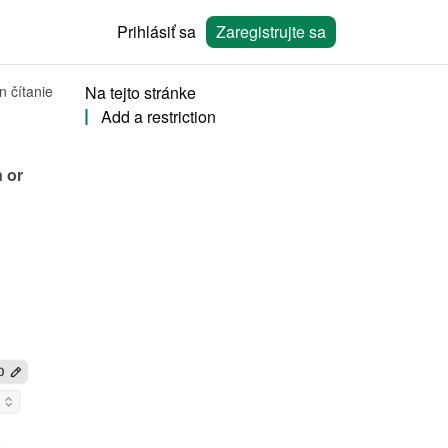
Prihlásiť sa
Zaregistrujte sa
n čítanie
Na tejto stránke
Add a restriction
 or 