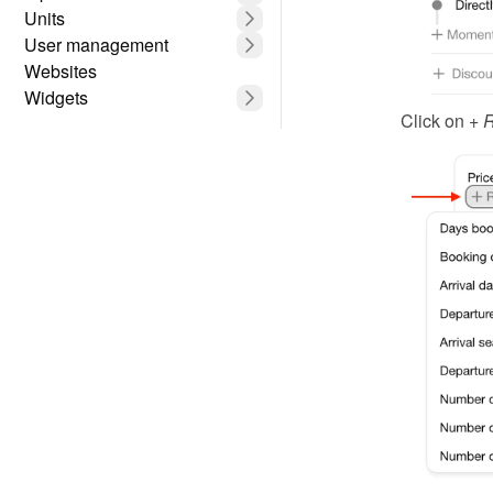
Units
User management
Websites
Widgets
Click on 
+ R