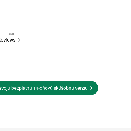
Ďaľší
eviews
svoju bezplatnú 14-dňovú skúšobnú verziu