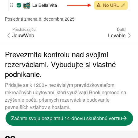
Posledná zmena 8. decembra 2025
Prechádzajúci
Ďaľší
JouwWeb
Lovable
Prevezmite kontrolu nad svojimi
rezerváciami. Vybudujte si vlastné
podnikanie.
Pridajte sa k 1200+ nezávislým prevádzkovateľom
rekreačných ubytovaní, ktorí využívajú Bookingmood na
zvýšenie počtu priamych rezervácií a budovanie
pevnejších vzťahov s hosťami.
Začnite svoju bezplatnú 14-dňovú skúšobnú verziu