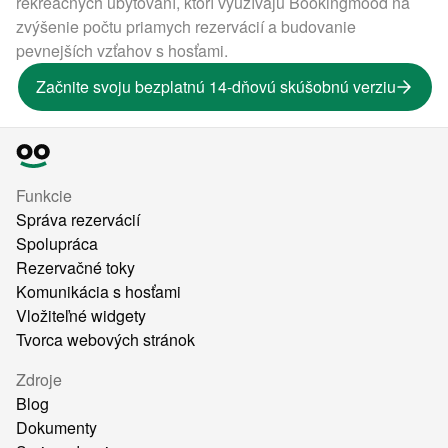
rekreačných ubytovaní, ktorí využívajú Bookingmood na
zvýšenie počtu priamych rezervácií a budovanie
pevnejších vzťahov s hosťami.
Začnite svoju bezplatnú 14-dňovú skúšobnú verziu
Funkcie
Správa rezervácií
Spolupráca
Rezervačné toky
Komunikácia s hosťami
Vložiteľné widgety
Tvorca webových stránok
Zdroje
Blog
Dokumenty