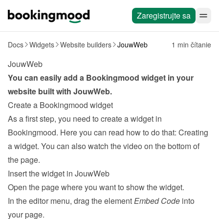
Zaregistrujte sa
Docs
Widgets
Website builders
JouwWeb
1 min čítanie
JouwWeb
You can easily add a Bookingmood widget in your 
website built with 
JouwWeb
.
Create a Bookingmood widget
As a first step, you need to create a widget in 
Bookingmood. Here you can read how to do that: 
Creating 
a widget
. You can also watch the video on the bottom of 
the page.
Insert the widget in JouwWeb
Open the page where you want to show the widget.
In the editor menu, drag the element 
Embed Code
 into 
your page.