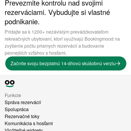
Prevezmite kontrolu nad svojimi
rezerváciami. Vybudujte si vlastné
podnikanie.
Pridajte sa k 1200+ nezávislým prevádzkovateľom
rekreačných ubytovaní, ktorí využívajú Bookingmood na
zvýšenie počtu priamych rezervácií a budovanie
pevnejších vzťahov s hosťami.
Začnite svoju bezplatnú 14-dňovú skúšobnú verziu
Funkcie
Správa rezervácií
Spolupráca
Rezervačné toky
Komunikácia s hosťami
Vložiteľné widgety