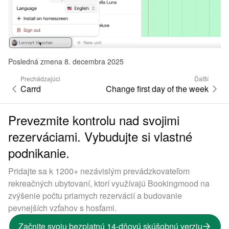
Posledná zmena 8. decembra 2025
Prechádzajúci
Ďaľší
Carrd
Change first day of the week
Prevezmite kontrolu nad svojimi
rezerváciami. Vybudujte si vlastné
podnikanie.
Pridajte sa k 1200+ nezávislým prevádzkovateľom
rekreačných ubytovaní, ktorí využívajú Bookingmood na
zvýšenie počtu priamych rezervácií a budovanie
pevnejších vzťahov s hosťami.
Začnite svoju bezplatnú 14-dňovú skúšobnú verziu