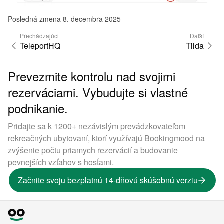
Posledná zmena 8. decembra 2025
Prechádzajúci
Ďaľší
TeleportHQ
Tilda
Prevezmite kontrolu nad svojimi
rezerváciami. Vybudujte si vlastné
podnikanie.
Pridajte sa k 1200+ nezávislým prevádzkovateľom
rekreačných ubytovaní, ktorí využívajú Bookingmood na
zvýšenie počtu priamych rezervácií a budovanie
pevnejších vzťahov s hosťami.
Začnite svoju bezplatnú 14-dňovú skúšobnú verziu