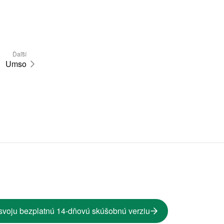
Ďaľší
Umso
svoju bezplatnú 14-dňovú skúšobnú verziu