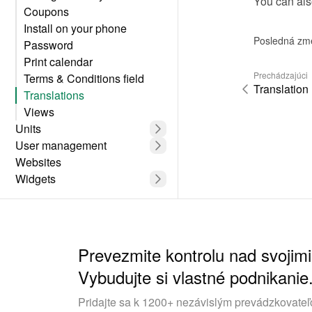
You can als
Coupons
Install on your phone
Posledná zm
Password
Print calendar
Prechádzajúci
Terms & Conditions field
Translation
Translations
Views
Units
User management
Websites
Widgets
Prevezmite kontrolu nad svojimi
Vybudujte si vlastné podnikanie
Pridajte sa k 1200+ nezávislým prevádzkovateľ