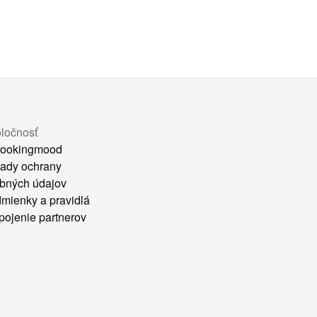
ločnosť
ookingmood
ady ochrany
bných údajov
mienky a pravidlá
pojenie partnerov