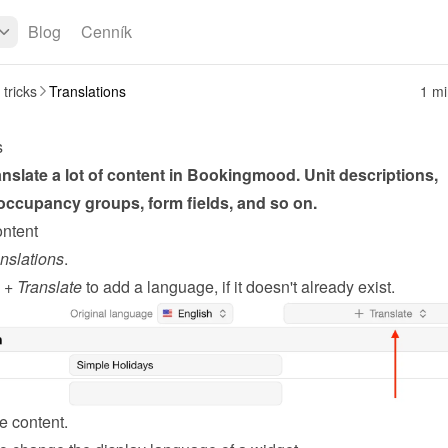
Blog
Cenník
 tricks
Translations
1 mi
s
nslate a lot of content in Bookingmood. Unit descriptions, 
 occupancy groups, form fields, and so on.
ontent
nslations
.
 
+ Translate
 to add a language, if it doesn't already exist.
e content.