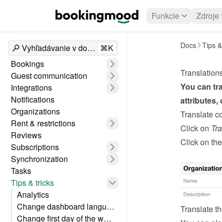
Funkcie
Zdroje
Docs
Tips &
Vyhľadávanie v dokumentoch
⌘K
Bookings
Translation
Guest communication
You can tra
Integrations
Notifications
attributes,
Organizations
Translate c
Rent & restrictions
Click on 
Tra
Reviews
Click on the
Subscriptions
Synchronization
Tasks
Tips & tricks
Analytics
Change dashboard language
Translate th
Change first day of the week