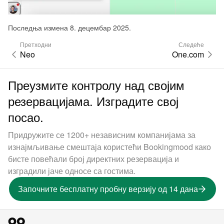
Последња измена 8. децембар 2025.
Претходни
Следеће
Neo
One.com
Преузмите контролу над својим
резервацијама. Изградите свој
посао.
Придружите се 1200+ независним компанијама за
изнајмљивање смештаја користећи Bookingmood како
бисте повећали број директних резервација и
изградили јаче односе са гостима.
Започните бесплатну пробну верзију од 14 дана