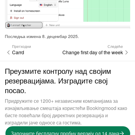
Последња измена 8. децембар 2025.
Претходни
Следеће
Carrd
Change first day of the week
Преузмите контролу над својим
резервацијама. Изградите свој
посао.
Придружите се 1200+ независним компанијама за
изнајмљивање смештаја користећи Bookingmood како
бисте повећали број директних резервација и
изградили јаче односе са гостима.
Започните бесплатну пробну верзију од 14 дана