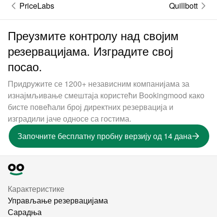
PriceLabs
Quillbott
Преузмите контролу над својим
резервацијама. Изградите свој
посао.
Придружите се 1200+ независним компанијама за
изнајмљивање смештаја користећи Bookingmood како
бисте повећали број директних резервација и
изградили јаче односе са гостима.
Започните бесплатну пробну верзију од 14 дана
Карактеристике
Управљање резервацијама
Сарадња