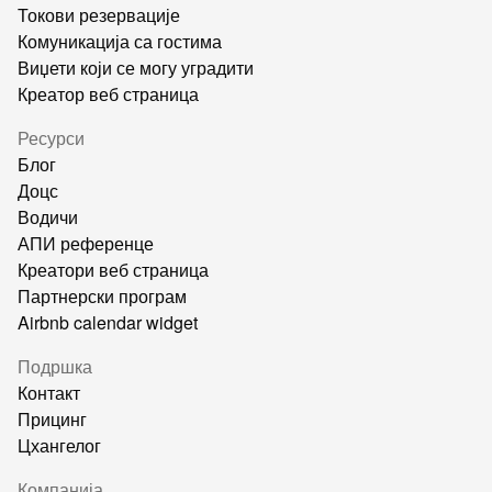
Токови резервације
Комуникација са гостима
Виџети који се могу уградити
Креатор веб страница
Ресурси
Блог
Доцс
Водичи
АПИ референце
Креатори веб страница
Партнерски програм
Airbnb calendar widget
Подршка
Контакт
Прицинг
Цхангелог
Компанија