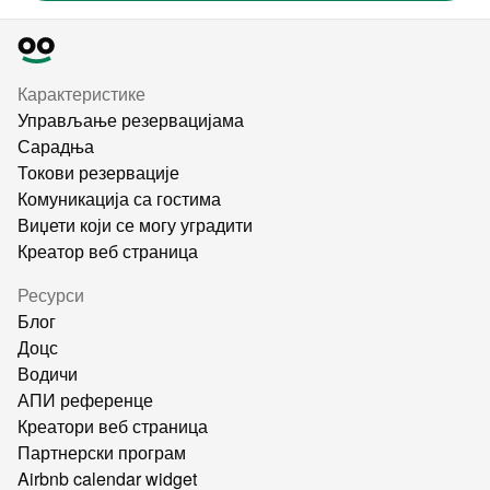
Карактеристике
Управљање резервацијама
Сарадња
Токови резервације
Комуникација са гостима
Виџети који се могу уградити
Креатор веб страница
Ресурси
Блог
Доцс
Водичи
АПИ референце
Креатори веб страница
Партнерски програм
Airbnb calendar widget