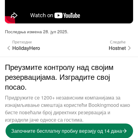
Последња измена 28. јул 2025.
Претходни
Следеће
HolidayHero
Hostnet
Преузмите контролу над својим
резервацијама. Изградите свој
посао.
Придружите се 1200+ независним компанијама за
изнајмљивање смештаја користећи Bookingmood како
бисте повећали број директних резервација и
изградили јаче односе са гостима.
Започните бесплатну пробну верзију од 14 дана