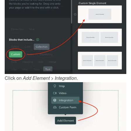
Click on 
Add Element
 > 
Integration
.