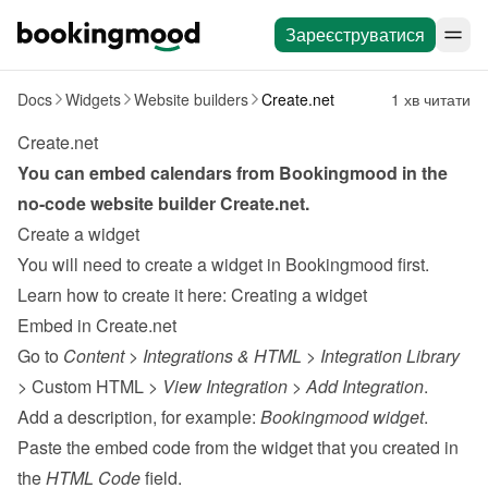
Зареєструватися
Docs
Widgets
Website builders
Create.net
1 хв читати
Create.net
You can embed calendars from Bookingmood in the 
no-code website builder 
Create.net
.
Create a widget
You will need to create a widget in Bookingmood first. 
Learn how to create it here: 
Creating a widget
Embed in Create.net
Go to 
Content
 > 
Integrations & HTML
 > 
Integration Library
> Custom HTML > 
View Integration
 > 
Add Integration
.
Add a description, for example: 
Bookingmood widget
.
Paste the embed code from the 
widget
 that you created in 
the 
HTML Code
 field.