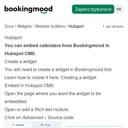
Зареєструватися
Docs
Widgets
Website builders
Hubspot
1 хв читати
Hubspot
You can embed calendars from Bookingmood in 
Hubspot
CMS
.
Create a widget
You will need to create a widget in Bookingmood first. 
Learn how to create it here: 
Creating a widget
Embed in Hubspot CMS
Open the page where you want the widget to be 
embedded.
Open or add a 
Rich text
 module.
Click on 
Advanced
 > 
Source code
.