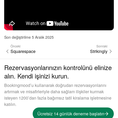
Son değiştirilme 5 Aralık 2025
Önceki
Sonraki
Squarespace
Strikingly
Rezervasyonlarınızın kontrolünü elinize
alın. Kendi işinizi kurun.
Bookingmood’u kullanarak doğrudan rezervasyonlarını
artırmak ve misafirleriyle daha sağlam ilişkiler kurmak
isteyen 1200’dan fazla bağımsız tatil kiralama işletmesine
katılın.
Ücretsiz 14 günlük deneme başlatın