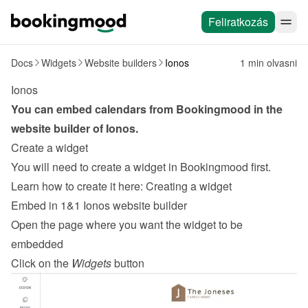
Feliratkozás
Docs
Widgets
Website builders
Ionos
1 min olvasni
Ionos
You can embed calendars from Bookingmood in the 
website builder of 
Ionos
.
Create a widget
You will need to create a widget in Bookingmood first. 
Learn how to create it here: 
Creating a widget
Embed in 1&1 Ionos website builder
Open the page where you want the widget to be 
embedded
Click on the 
Widgets
 button