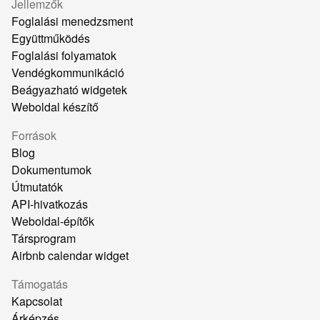
Jellemzők
Foglalási menedzsment
Együttműködés
Foglalási folyamatok
Vendégkommunikáció
Beágyazható widgetek
Weboldal készítő
Források
Blog
Dokumentumok
Útmutatók
API-hivatkozás
Weboldal-építők
Társprogram
Airbnb calendar widget
Támogatás
Kapcsolat
Árképzés