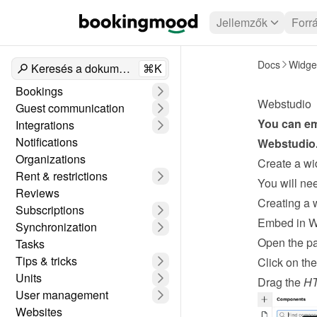
Jellemzők
Forr
Docs
Widge
Keresés a dokumentumokban
⌘K
Bookings
Webstudio
Guest communication
Integrations
Notifications
Webstudio
Organizations
Create a wi
Rent & restrictions
Reviews
Creating a 
Subscriptions
Embed in W
Synchronization
Open the pa
Tasks
Tips & tricks
Click on the
Units
Drag the 
H
User management
Websites