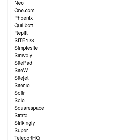
Neo
One.com
Phoenix
Quillbott
Replit
SITE123
Simplesite
Simvoly
SitePad
SiteW
Sitejet
Siter.io
Softr
Solo
Squarespace
Strato
Strikingly
Super
TeleportHQ