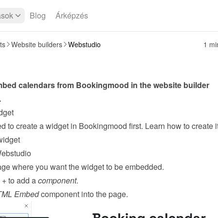
ások
Blog
Árképzés
ts
Website builders
Webstudio
1 mi
You can embed calendars from Bookingmood in the website builder 
.
dget
widget
ebstudio
ge where you want the widget to be embedded.
 + to add a 
component
.
TML Embed
 component into the page.