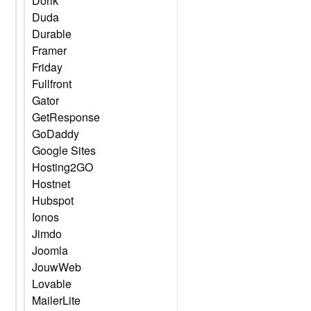
Dorik
Duda
Durable
Framer
Friday
Fullfront
Gator
GetResponse
GoDaddy
Google Sites
Hosting2GO
Hostnet
Hubspot
Ionos
Jimdo
Joomla
JouwWeb
Lovable
MailerLite