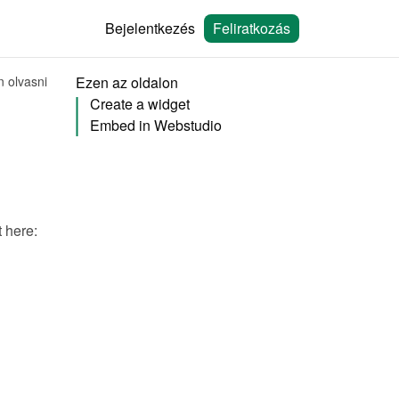
Bejelentkezés
Feliratkozás
n olvasni
Ezen az oldalon
Create a widget
Embed in Webstudio
You will need to create a widget in Bookingmood first. Learn how to create it here: 