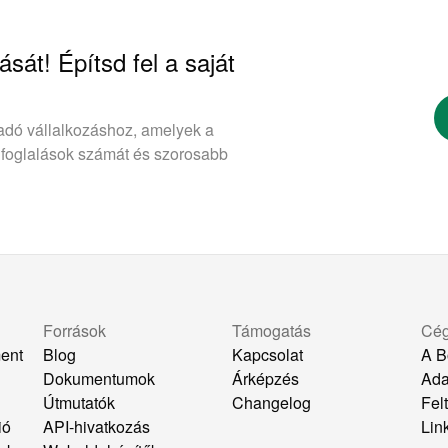
ását! Építsd fel a saját
adó vállalkozáshoz, amelyek a
 foglalások számát és szorosabb
Források
Támogatás
Cé
ent
Blog
Kapcsolat
A B
Dokumentumok
Árképzés
Ada
k
Útmutatók
Changelog
Felt
ió
API-hivatkozás
Lin