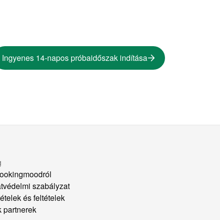
Ingyenes 14-napos próbaidőszak indítása
g
ookingmoodról
tvédelmi szabályzat
ételek és feltételek
k partnerek