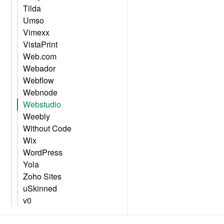
Tilda
Umso
Vimexx
VistaPrint
Web.com
Webador
Webflow
Webnode
Webstudio
Weebly
Without Code
Wix
WordPress
Yola
Zoho Sites
uSkinned
v0