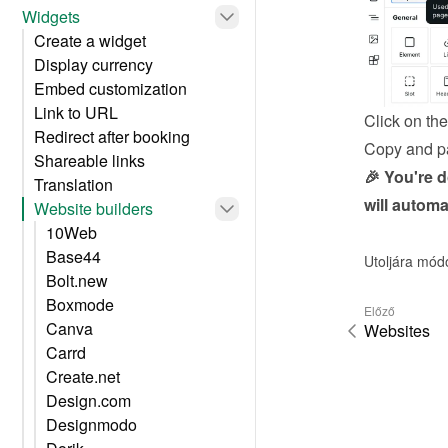
Widgets
Create a widget
Display currency
Embed customization
Link to URL
Click on th
Redirect after booking
Copy and pa
Shareable links
🎉 You're 
Translation
will automa
Website builders
10Web
Base44
Utoljára mód
Bolt.new
Boxmode
Előző
Canva
Websites
Carrd
Create.net
Design.com
Designmodo