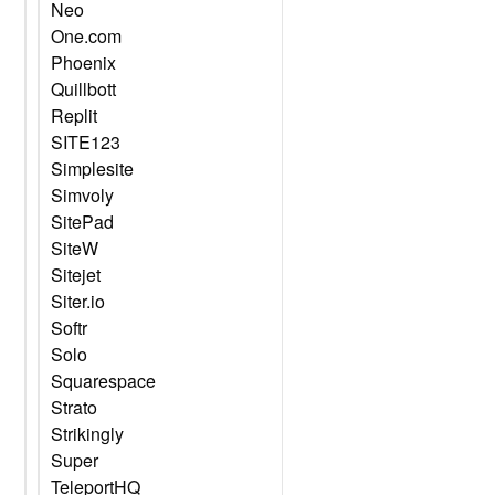
Neo
One.com
Phoenix
Quillbott
Replit
SITE123
Simplesite
Simvoly
SitePad
SiteW
Sitejet
Siter.io
Softr
Solo
Squarespace
Strato
Strikingly
Super
TeleportHQ