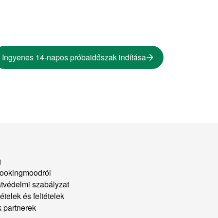
Ingyenes 14-napos próbaidőszak indítása
g
ookingmoodról
tvédelmi szabályzat
ételek és feltételek
k partnerek