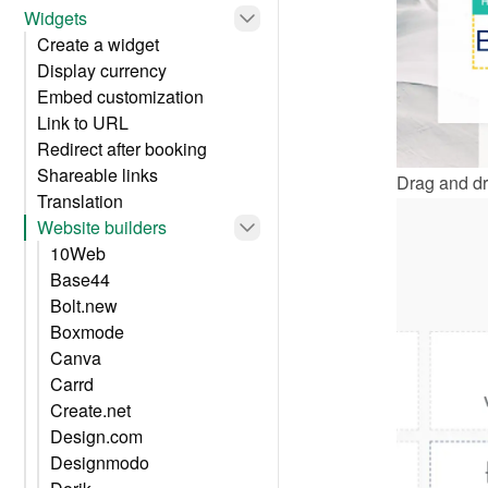
Widgets
Create a widget
Display currency
Embed customization
Link to URL
Redirect after booking
Shareable links
Drag and dr
Translation
Website builders
10Web
Base44
Bolt.new
Boxmode
Canva
Carrd
Create.net
Design.com
Designmodo