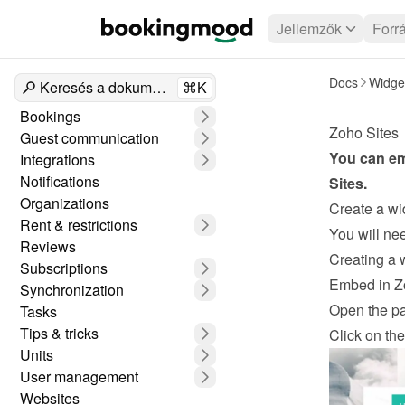
Jellemzők
Forr
Docs
Widge
Keresés a dokumentumokban
⌘K
Bookings
Zoho Sites
Guest communication
You can em
Integrations
Notifications
Sites
.
Organizations
Create a wi
Rent & restrictions
Reviews
Creating a 
Subscriptions
Embed in Z
Synchronization
Open the pa
Tasks
Tips & tricks
Click on th
Units
User management
Websites