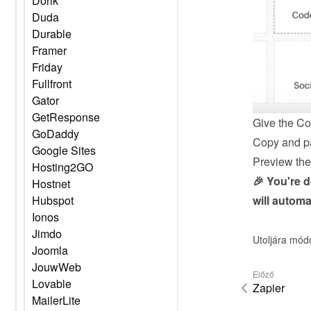
Dorik
Duda
Durable
Framer
Friday
Fullfront
Gator
GetResponse
Give the Co
GoDaddy
Copy and pa
Google Sites
Preview the 
Hosting2GO
🎉 You're 
Hostnet
will automa
Hubspot
Ionos
Jimdo
Utoljára mód
Joomla
JouwWeb
Előző
Lovable
Zapier
MailerLite