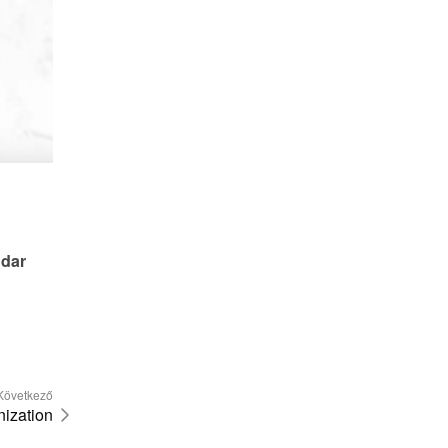
dar 
Következő
nization