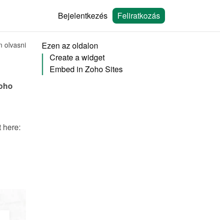
Bejelentkezés
Feliratkozás
n olvasni
Ezen az oldalon
Create a widget
Embed in Zoho Sites
oho 
You will need to create a widget in Bookingmood first. Learn how to create it here: 