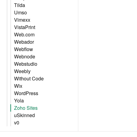
Tilda
Umso
Vimexx
VistaPrint
Web.com
Webador
Webflow
Webnode
Webstudio
Weebly
Without Code
Wix
WordPress
Yola
Zoho Sites
uSkinned
v0