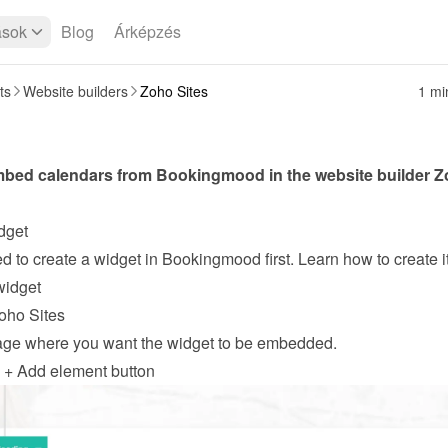
ások
Blog
Árképzés
ts
Website builders
Zoho Sites
1 mi
bed calendars from Bookingmood in the website builder 
Z
dget
widget
oho Sites
ge where you want the widget to be embedded.
e + Add element button