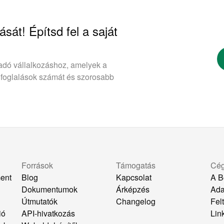
ását! Építsd fel a saját
adó vállalkozáshoz, amelyek a
 foglalások számát és szorosabb
Források
Támogatás
Cé
ent
Blog
Kapcsolat
A B
Dokumentumok
Árképzés
Ada
k
Útmutatók
Changelog
Felt
ió
API-hivatkozás
Lin