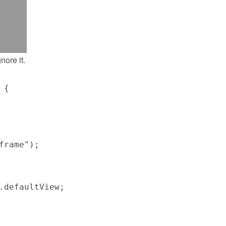
nore it.
{

rame");

defaultView;
