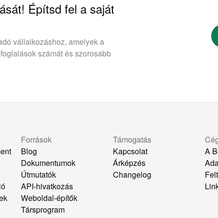
ását! Építsd fel a saját
adó vállalkozáshoz, amelyek a
 foglalások számát és szorosabb
Források
Támogatás
Cé
ent
Blog
Kapcsolat
A B
Dokumentumok
Árképzés
Ada
k
Útmutatók
Changelog
Felt
ió
API-hivatkozás
Lin
ek
Weboldal-építők
Társprogram