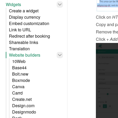
Widgets
Create a widget
Display currency
Click on 
HT
Embed customization
Copy and pa
Link to URL
Remove the
Redirect after booking
Click 
+ Add
Shareable links
Translation
Website builders
10Web
Base44
Bolt.new
Boxmode
Canva
Carrd
Create.net
Design.com
Designmodo