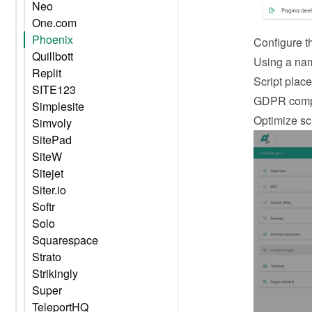
Neo
One.com
Phoenix
Configure t
Quillbott
Using a nam
Replit
Script plac
SITE123
GDPR compli
Simplesite
Optimize sc
Simvoly
SitePad
SiteW
Sitejet
Siter.io
Softr
Solo
Squarespace
Strato
Strikingly
Super
TeleportHQ