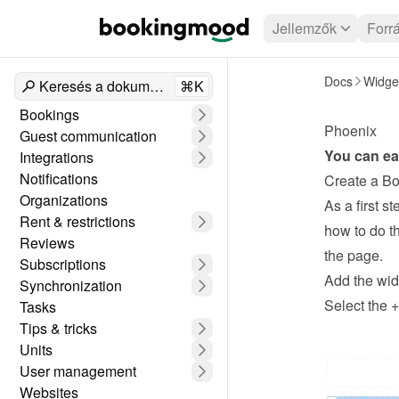
Jellemzők
Forr
Docs
Widge
Keresés a dokumentumokban
⌘K
Bookings
Phoenix
Guest communication
You can ea
Integrations
Notifications
Create a B
Organizations
As a first 
Rent & restrictions
how to do th
Reviews
the page.
Subscriptions
Add the wid
Synchronization
Select the +
Tasks
Tips & tricks
Units
User management
Websites