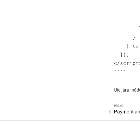
        
        
        
        }
      }

    } cat
  });

</script>
````
Utoljára mód
Előző
Payment and