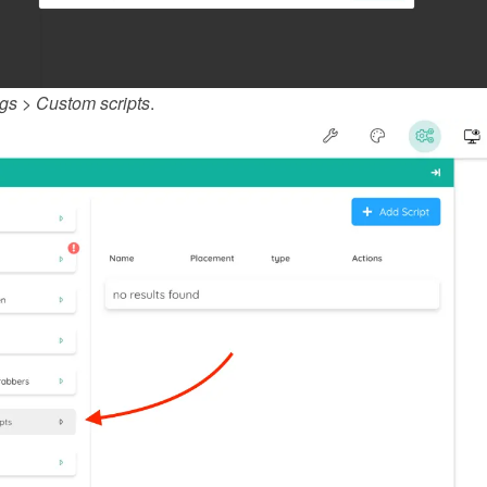
ngs
 > 
Custom scripts
.