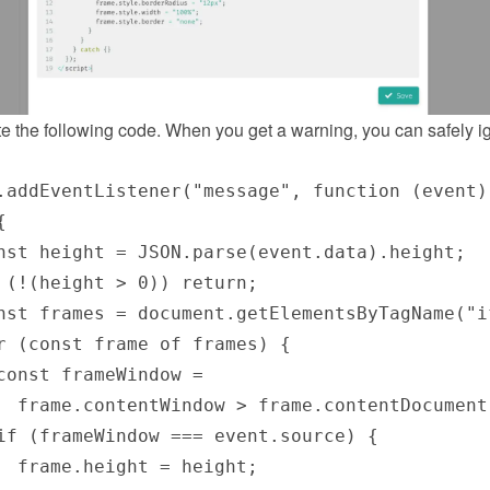
te the following code. When you get a warning, you can safely ig
.addEventListener("message", function (event) 


nst height = JSON.parse(event.data).height;

 (!(height > 0)) return;

nst frames = document.getElementsByTagName("if
r (const frame of frames) {

const frameWindow =

  frame.contentWindow > frame.contentDocument.
if (frameWindow === event.source) {

  frame.height = height;
