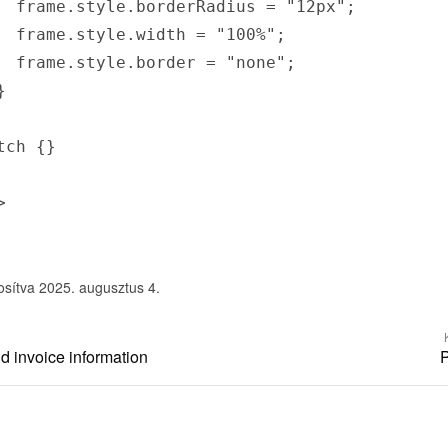
  frame.style.borderRadius = "12px";

  frame.style.width = "100%";

  frame.style.border = "none";



ch {}



osítva 2025. augusztus 4.
 invoice information
P