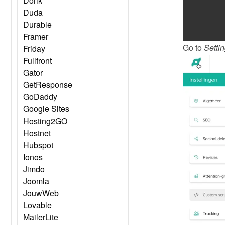
Dorik
Duda
Durable
Framer
Go to 
Setti
Friday
Fullfront
Gator
GetResponse
GoDaddy
Google Sites
Hosting2GO
Hostnet
Hubspot
Ionos
Jimdo
Joomla
JouwWeb
Lovable
MailerLite