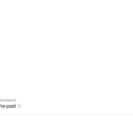
Következő
re-paid