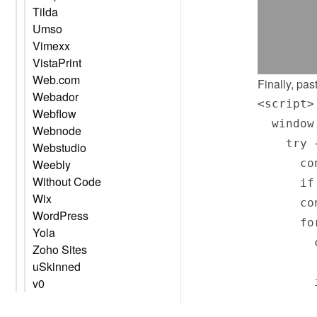
Tilda
Umso
Vimexx
VistaPrint
Web.com
Finally, pas
Webador
<script>

Webflow
  window
Webnode
    try {
Webstudio
      co
Weebly
Without Code
      if
Wix
      co
WordPress
      fo
Yola
        
Zoho Sites
        
uSkinned
        
v0
        