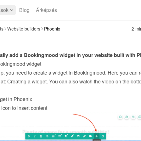
ások
Blog
Árképzés
ts
Website builders
Phoenix
2 mi
sily add a Bookingmood widget in your website built with 
P
ookingmood widget
step, you need to create a widget in Bookingmood. Here you can r
at: 
Creating a widget
. You can also watch the video on the botto
get in Phoenix
 icon to insert content