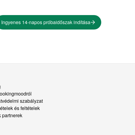
Ingyenes 14-napos próbaidőszak indítása
g
ookingmoodról
tvédelmi szabályzat
ételek és feltételek
k partnerek