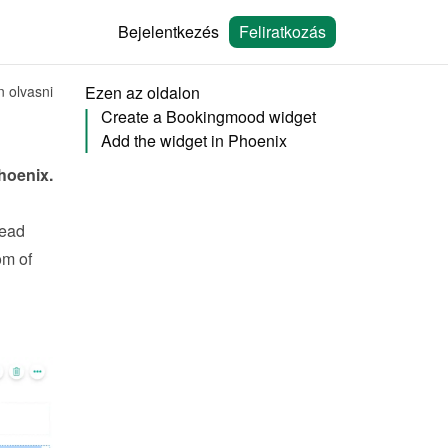
Bejelentkezés
Feliratkozás
n olvasni
Ezen az oldalon
Create a Bookingmood widget
Add the widget in Phoenix
hoenix
.
ead 
m of 