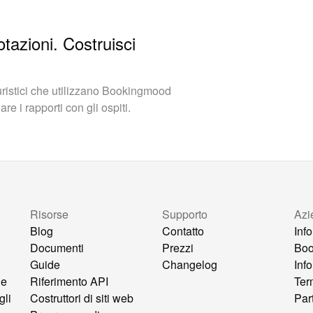
otazioni. Costruisci
turistici che utilizzano Bookingmood
e i rapporti con gli ospiti.
Risorse
Supporto
Azi
Blog
Contatto
Inf
Documenti
Prezzi
Bo
Guide
Changelog
Inf
ne
Riferimento API
Ter
gli
Costruttori di siti web
Par