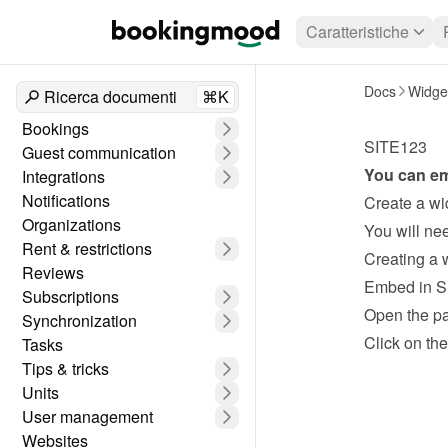
Caratteristiche
Docs
Widge
Ricerca documenti
⌘K
Bookings
SITE123
Guest communication
You can em
Integrations
Notifications
Create a wi
Organizations
Rent & restrictions
Creating a 
Reviews
Embed in S
Subscriptions
Open the pa
Synchronization
Click on the
Tasks
Tips & tricks
Units
User management
Websites