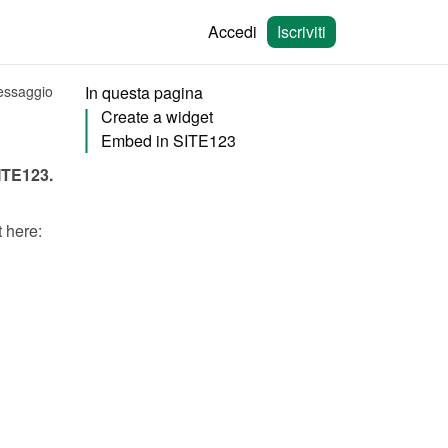
Accedi
Iscriviti
messaggio
In questa pagina
Create a widget
Embed in SITE123
ITE123
.
You will need to create a widget in Bookingmood first. Learn how to create it here: 