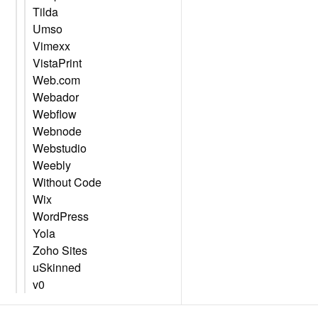
Tilda
Umso
Vimexx
VistaPrint
Web.com
Webador
Webflow
Webnode
Webstudio
Weebly
Without Code
Wix
WordPress
Yola
Zoho Sites
uSkinned
v0