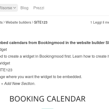
Risorse
Blog
Prezzi
ts
Website builders
SITE123
1 Leggi il 
bed calendars from Bookingmood in the website builder 
S
dget
widget
ITE123
ge where you want the widget to be embedded.
 + 
Add New Section
.