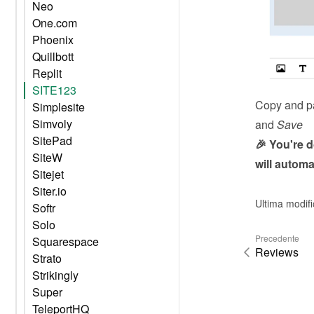
Neo
One.com
Phoenix
Quillbott
Replit
SITE123
Copy and pa
Simplesite
Simvoly
and 
Save
SitePad
🎉 You're 
SiteW
will automa
Sitejet
Siter.io
Ultima modif
Softr
Solo
Precedente
Squarespace
Reviews
Strato
Strikingly
Super
TeleportHQ