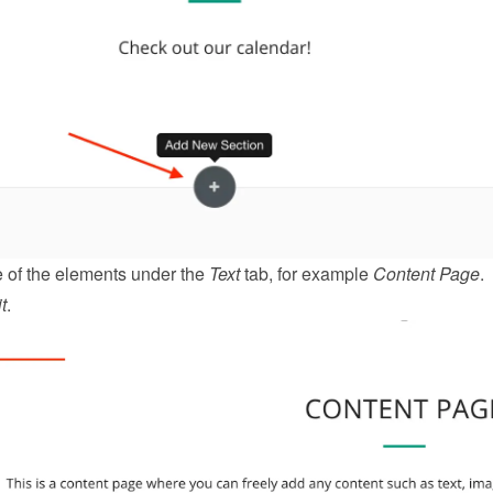
of the elements under the 
Text
 tab, for example 
Content Page
.
t
.