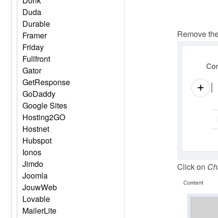
Dorik
Duda
Durable
Remove the 
Framer
Friday
Fullfront
Gator
GetResponse
GoDaddy
Google Sites
Hosting2GO
Hostnet
Hubspot
Ionos
Jimdo
Click on 
Ch
Joomla
JouwWeb
Lovable
MailerLite