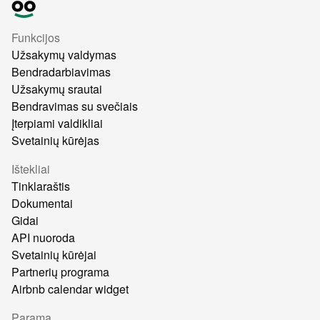
Funkcijos
Užsakymų valdymas
Bendradarbiavimas
Užsakymų srautai
Bendravimas su svečiais
Įterpiami valdikliai
Svetainių kūrėjas
Ištekliai
Tinklaraštis
Dokumentai
Gidai
API nuoroda
Svetainių kūrėjai
Partnerių programa
Airbnb calendar widget
Parama