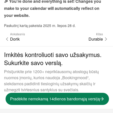
🎉 You're done and everything is set! Changes you 
make to your calendar will automatically reflect on 
your website.
Paskutinį kartą pakeista 2025 m. liepos 28 d.
Ankstesnis
Kitas
Dorik
Durable
Imkitės kontroliuoti savo užsakymus.
Sukurkite savo verslą.
Prisijunkite prie 1200+ nepriklausomų atostogų būstų
nuomos įmonių, kurios naudoja „Bookingmood“,
siekdamos padidinti tiesioginių užsakymų skaičių ir
užmegzti tvirtesnius santykius su svečiais.
Pradėkite nemokamą 14dienos bandomąją versiją