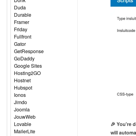
Dorik
Duda
Durable
Framer
Friday
Fullfront
Gator
GetResponse
GoDaddy
Google Sites
Hosting2GO
Hostnet
Hubspot
Ionos
Jimdo
Joomla
JouwWeb
Lovable
🎉 You're 
MailerLite
will automa