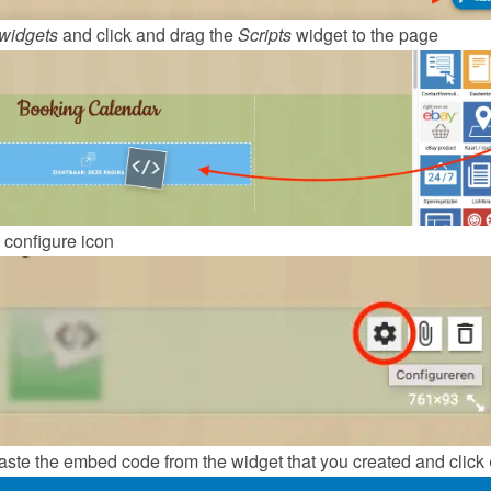
widgets
 and click and drag the 
Scripts
 widget to the page
 configure icon
ste the embed code from the 
widget
 that you created and click 