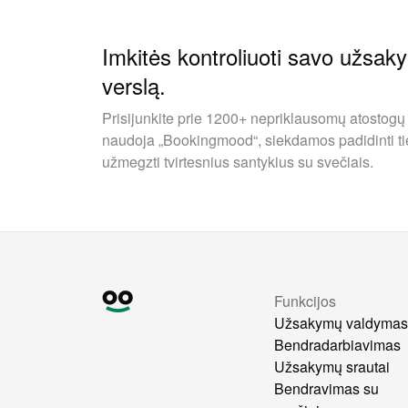
Imkitės kontroliuoti savo užsak
verslą.
Prisijunkite prie 1200+ nepriklausomų atostogų
naudoja „Bookingmood“, siekdamos padidinti ti
užmegzti tvirtesnius santykius su svečiais.
Funkcijos
Užsakymų valdyma
Bendradarbiavimas
Užsakymų srautai
Bendravimas su