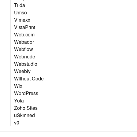
Tilda
Umso
Vimexx
VistaPrint
Web.com
Webador
Webflow
Webnode
Webstudio
Weebly
Without Code
Wix
WordPress
Yola
Zoho Sites
uSkinned
v0