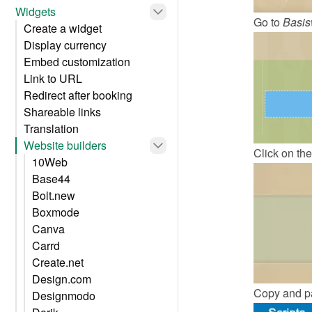
Widgets
Go to 
Basis
Create a widget
Display currency
Embed customization
Link to URL
Redirect after booking
Shareable links
Translation
Website builders
Click on the
10Web
Base44
Bolt.new
Boxmode
Canva
Carrd
Create.net
Design.com
Copy and pa
Designmodo