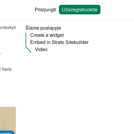
Prisijungti
Užsiregistruokite
rskaityti
Šiame puslapyje
Create a widget
Embed in Strato Sitebuilder
Video
.
You will need to create a widget in Bookingmood first. Learn how to create it here: 