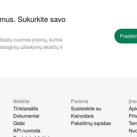
ymus. Sukurkite savo
Pradėki
 būstų nuomos įmonių, kurios
esioginių užsakymų skaičių ir
Ištekliai
Parama
Įmo
s
Tinklaraštis
Susisiekite su
Api
Dokumentai
Kainodara
Pri
Gidai
Pakeitimų sąrašas
Ter
API nuoroda
Nuo