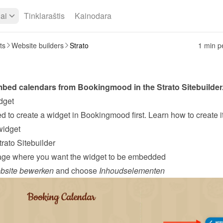
iai
Tinklaraštis
Kainodara
ts
Website builders
Strato
1 min pe
bed calendars from Bookingmood in the 
Strato Sitebuilder
dget
widget
rato Sitebuilder
age where you want the widget to be embedded
bsite bewerken
 and choose 
Inhoudselementen