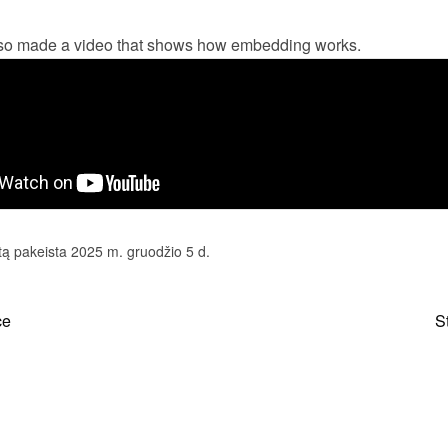
o made a video that shows how embedding works.
tą pakeista 2025 m. gruodžio 5 d.
ce
St