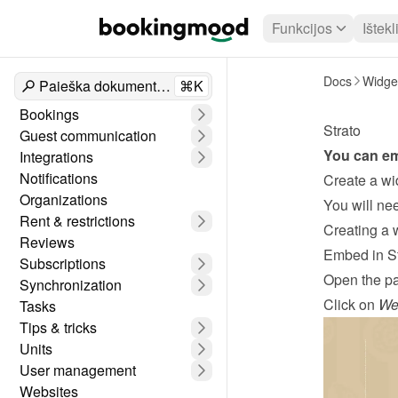
Funkcijos
Ištekl
Docs
Widge
Paieška dokumentuose
⌘K
Bookings
Strato
Guest communication
You can em
Integrations
Notifications
Create a wi
Organizations
Rent & restrictions
Creating a 
Reviews
Embed in St
Subscriptions
Open the p
Synchronization
Click on 
We
Tasks
Tips & tricks
Units
User management
Websites