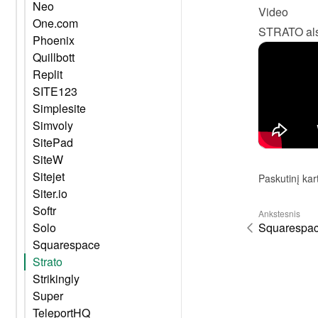
Neo
Video
One.com
STRATO als
Phoenix
Quillbott
Replit
SITE123
Simplesite
Simvoly
SitePad
SiteW
Sitejet
Paskutinį kar
Siter.io
Softr
Ankstesnis
Solo
Squarespa
Squarespace
Strato
Strikingly
Super
TeleportHQ