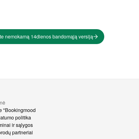
te nemokamą 14dienos bandomąją versiją
nė
e "Bookingmood
vatumo politika
minai ir sąlygos
rodų partneriai