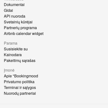
Dokumentai
Gidai
API nuoroda
Svetainių kūrėjai
Partnerių programa
Airbnb calendar widget
Parama
Susisiekite su
Kainodara
Pakeitimų sąrašas
Įmonė
Apie "Bookingmood
Privatumo politika
Terminai ir sąlygos
Nuorodų partneriai