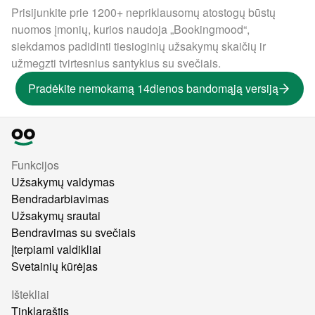
Prisijunkite prie 1200+ nepriklausomų atostogų būstų
nuomos įmonių, kurios naudoja „Bookingmood“,
siekdamos padidinti tiesioginių užsakymų skaičių ir
užmegzti tvirtesnius santykius su svečiais.
Pradėkite nemokamą 14dienos bandomąją versiją
Funkcijos
Užsakymų valdymas
Bendradarbiavimas
Užsakymų srautai
Bendravimas su svečiais
Įterpiami valdikliai
Svetainių kūrėjas
Ištekliai
Tinklaraštis